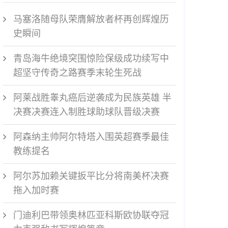
马塞洛随母队荣膺解放者杯再创辉煌历
史瞬间
青岛海牛绝境突围惊险保级成功续写中
超坚守传奇之路赛季末轮生死战
阿莱战胜睾丸癌后逆袭成为民族英雄 半
决赛决赛连入制胜球助球队晋级决赛
阿森纳主帅阿尔特塔入围英超赛季最佳
教练提名
阿尔苏加赖关键扳平比分将南美杯决赛
拖入加时赛
门迪利巴带领奥林匹亚科斯欧协联夺冠