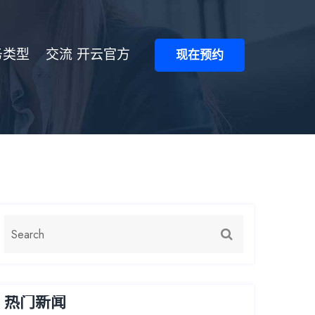
务类型
交流 开云官方
现在预约
热门新闻