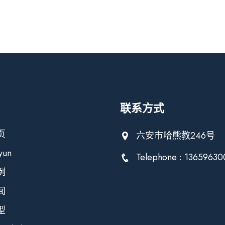
联系方式
页
六安市哈熊教246号
yun
Telephone : 13659630
例
闻
型