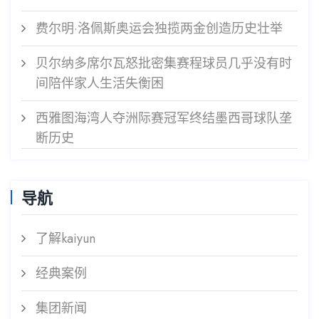
费尔明·洛佩斯奥运会独揽两金创造历史壮举
贝尔纳多席尔瓦怒批密集赛程球员几乎没有时
间陪伴家人生活失衡困
西雅图海湾人夺洲际赛冠军终结墨西哥球队垄
断历史
导航
了解kaiyun
经典案例
集团新闻