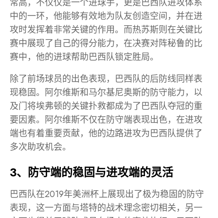
常高，不仅仅是一个进球手，更是巴西队进攻体系
中的一环，他能够有效地为队友创造空间，并在进
攻时发挥着非常关键的作用。而热苏斯则在关键比
赛中展现了自己的得分能力，在决赛对阵秘鲁的比
赛中，他的进球帮助巴西队锁定胜局。
除了前场球员的出色表现，巴西队的后防线同样表
现稳固。阿尔维斯和马尔基尼奥斯的防守能力，以
及门将埃弗顿的关键扑救都成为了巴西队夺冠的重
要因素。阿尔维斯不仅在防守端表现出色，在进攻
端也有着重要贡献，他的边路进攻为巴西队提供了
多次助攻机会。
3、防守端的稳固与进攻端的灵活
巴西队在2019年美洲杯上展现出了极为稳固的防守
表现，这一方面与塔特的战术理念密切相关，另一