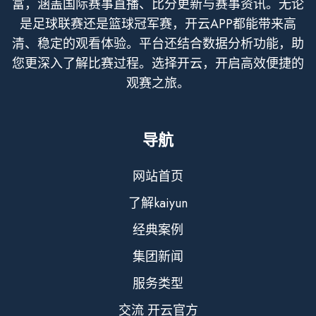
富，涵盖国际赛事直播、比分更新与赛事资讯。无论
是足球联赛还是篮球冠军赛，开云APP都能带来高
清、稳定的观看体验。平台还结合数据分析功能，助
您更深入了解比赛过程。选择开云，开启高效便捷的
观赛之旅。
导航
网站首页
了解kaiyun
经典案例
集团新闻
服务类型
交流 开云官方