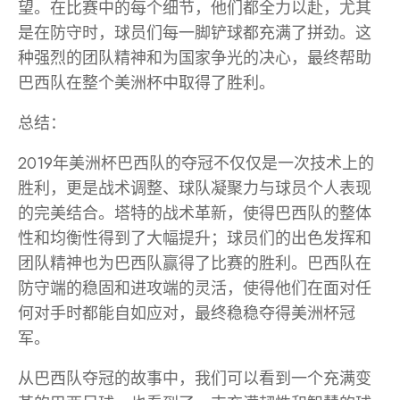
望。在比赛中的每个细节，他们都全力以赴，尤其
是在防守时，球员们每一脚铲球都充满了拼劲。这
种强烈的团队精神和为国家争光的决心，最终帮助
巴西队在整个美洲杯中取得了胜利。
总结：
2019年美洲杯巴西队的夺冠不仅仅是一次技术上的
胜利，更是战术调整、球队凝聚力与球员个人表现
的完美结合。塔特的战术革新，使得巴西队的整体
性和均衡性得到了大幅提升；球员们的出色发挥和
团队精神也为巴西队赢得了比赛的胜利。巴西队在
防守端的稳固和进攻端的灵活，使得他们在面对任
何对手时都能自如应对，最终稳稳夺得美洲杯冠
军。
从巴西队夺冠的故事中，我们可以看到一个充满变