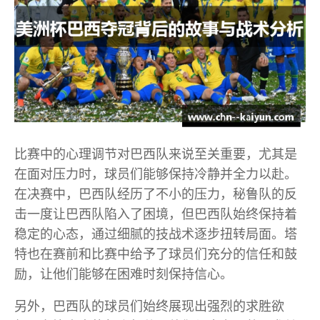
比赛中的心理调节对巴西队来说至关重要，尤其是
在面对压力时，球员们能够保持冷静并全力以赴。
在决赛中，巴西队经历了不小的压力，秘鲁队的反
击一度让巴西队陷入了困境，但巴西队始终保持着
稳定的心态，通过细腻的技战术逐步扭转局面。塔
特也在赛前和比赛中给予了球员们充分的信任和鼓
励，让他们能够在困难时刻保持信心。
另外，巴西队的球员们始终展现出强烈的求胜欲