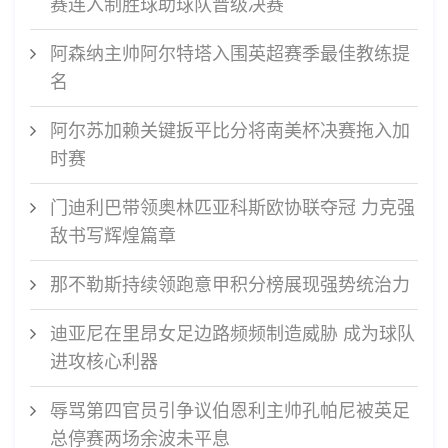
赛连入制胜球助球队晋级决赛
阿森纳主帅阿尔特塔入围英超赛季最佳教练提
名
阿尔苏加赖关键扳平比分将南美杯决赛拖入加
时赛
门迪利巴带领奥林匹亚科斯欧协联夺冠 力克强
敌书写辉煌篇章
那不勒斯持续领跑意甲积分榜展现强势统治力
迪亚尼在里昂女足边路频频制造威胁 成为球队
进攻核心利器
辱骂第四官员引争议伯恩利主帅孔帕尼被英足
总停赛两场余波未平息