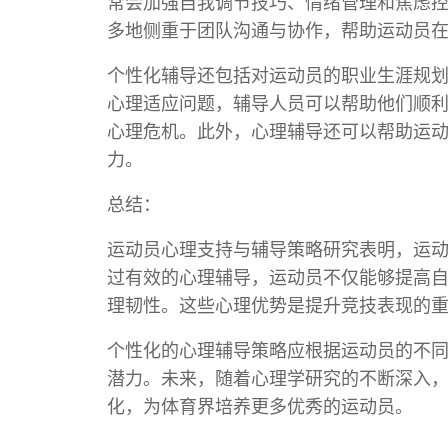
常会加强自我调节技巧、情绪管理和焦虑
多地侧重于团队沟通与协作，帮助运动员
个性化辅导还包括对运动员的职业生涯规
心理适应问题，辅导人员可以帮助他们顺
心理危机。此外，心理辅导还可以帮助运
力。
总结：
运动员心理支持与辅导策略研究表明，运
过有效的心理辅导，运动员不仅能够提高
理韧性。这些心理优势是提升竞技表现的
个性化的心理辅导策略应根据运动员的不
潜力。未来，随着心理学研究的不断深入
化，为体育界培养更多优秀的运动员。