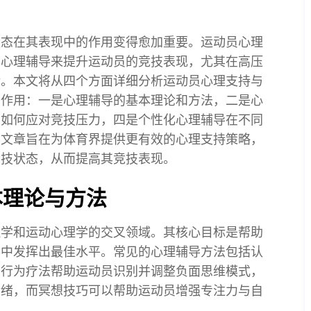
状态在其表现中的作用变得愈加重要。运动员心理
的心理辅导来提升运动员的竞技表现，尤其在高压
绪。本文将从四个方面详细分析运动员心理支持与
升作用：一是心理辅导的基本理论和方法，二是心
员如何应对竞技压力，四是个性化心理辅导在不同
，文章旨在为体育界提供更有效的心理支持策略，
竞技状态，从而提高其竞技表现。
本理论与方法
理学和运动心理学的交叉领域。其核心目标是帮助
赛中发挥出最佳水平。常见的心理辅导方法包括认
知行为疗法帮助运动员识别并调整负面思维模式，
情绪，而冥想技巧可以帮助运动员增强专注力与自