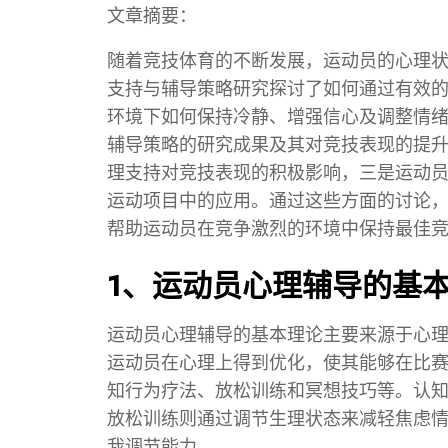
文章摘要：
随着竞技体育的不断发展，运动员的心理
支持与辅导策略研究探讨了如何通过有效
环境下如何保持冷静、增强信心及调整情
辅导策略的研究成果及其对竞技表现的提
理支持对竞技表现的积极影响，三是运动
运动项目中的应用。通过这些方面的讨论
帮助运动员在竞争激烈的环境中保持最佳
1、运动员心理辅导的基
运动员心理辅导的基本理论主要来源于心
运动员在心理上得到优化，使其能够在比
知行为疗法、放松训练和冥想技巧等。认
放松训练则通过调节生理状态来减轻焦虑
我调节能力。