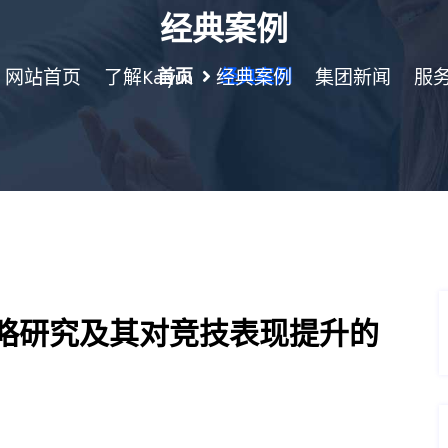
经典案例
网站首页
了解kaiyun
首页
经典案例
经典案例
集团新闻
服
略研究及其对竞技表现提升的