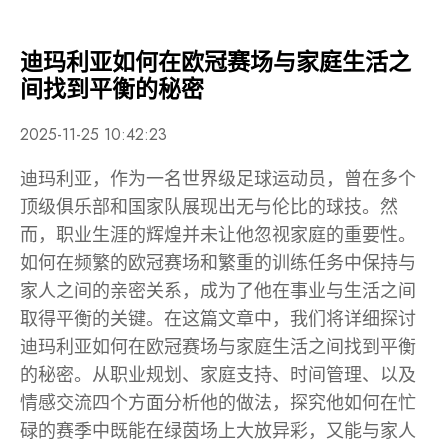
迪玛利亚如何在欧冠赛场与家庭生活之
间找到平衡的秘密
2025-11-25 10:42:23
迪玛利亚，作为一名世界级足球运动员，曾在多个
顶级俱乐部和国家队展现出无与伦比的球技。然
而，职业生涯的辉煌并未让他忽视家庭的重要性。
如何在频繁的欧冠赛场和繁重的训练任务中保持与
家人之间的亲密关系，成为了他在事业与生活之间
取得平衡的关键。在这篇文章中，我们将详细探讨
迪玛利亚如何在欧冠赛场与家庭生活之间找到平衡
的秘密。从职业规划、家庭支持、时间管理、以及
情感交流四个方面分析他的做法，探究他如何在忙
碌的赛季中既能在绿茵场上大放异彩，又能与家人