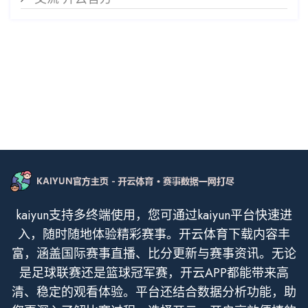
kaiyun支持多终端使用，您可通过kaiyun平台快速进
入，随时随地体验精彩赛事。开云体育下载内容丰
富，涵盖国际赛事直播、比分更新与赛事资讯。无论
是足球联赛还是篮球冠军赛，开云APP都能带来高
清、稳定的观看体验。平台还结合数据分析功能，助