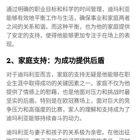
通过明确的职业目标和科学的时间管理，迪玛利亚
能够有效地平衡工作与生活，确保事业和家庭两者
之间的关系和谐。而这种平衡，也为他的家庭提供
了安定的支持，使得他能够更加专注于在场上的表
现。
2、家庭支持：为成功提供后盾
对于迪玛利亚而言，家庭的支持无疑是他能够在职
业生涯中取得成功的关键因素之一。家庭不仅为他
提供了情感上的慰藉，也是他面对压力和挑战时最
坚实的后盾。特别是在欧冠赛场上，面对巨大的竞
争压力和高强度的比赛，家人的理解和支持成为了
迪玛利亚能够持续奋斗的动力。
迪玛利亚与妻子和孩子的关系极为亲密。在他出征