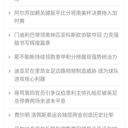
阿尔苏加赖关键扳平比分将南美杯决赛拖入加
时赛
门迪利巴带领奥林匹亚科斯欧协联夺冠 力克强
敌书写辉煌篇章
那不勒斯持续领跑意甲积分榜展现强势统治力
迪亚尼在里昂女足边路频频制造威胁 成为球队
进攻核心利器
辱骂第四官员引争议伯恩利主帅孔帕尼被英足
总停赛两场余波未平息
费尔明·洛佩斯奥运会独揽两金创造历史壮举