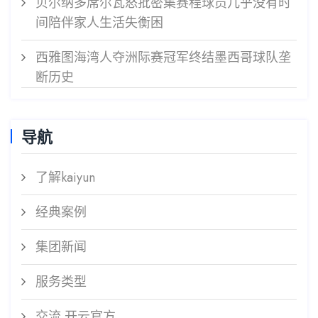
贝尔纳多席尔瓦怒批密集赛程球员几乎没有时
间陪伴家人生活失衡困
西雅图海湾人夺洲际赛冠军终结墨西哥球队垄
断历史
导航
了解kaiyun
经典案例
集团新闻
服务类型
交流 开云官方