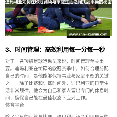
3、时间管理：高效利用每一分每一秒
对于一名顶级足球运动员来说，时间管理至关重
要。迪玛利亚在忙碌的欧冠赛季中，如何合理分配
自己的时间，是他能够保持事业与家庭平衡的关键
之一。除了比赛和训练时间外，迪玛利亚的日常生
活非常规律，他会为自己和家人留出专门的休息时
间，确保自己能在最佳状态下应对工作。
体育平台
除了平日的训练与比赛，迪玛利亚还会利用自己的