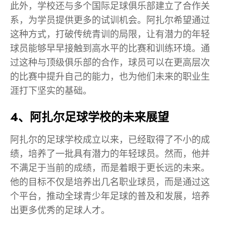
此外，学校还与多个国际足球俱乐部建立了合作关
系，为学员提供更多的试训机会。阿扎尔希望通过
这种方式，打破传统青训的局限，让有潜力的年轻
球员能够早早接触到高水平的比赛和训练环境。通
过这种与顶级俱乐部的合作，球员可以在更高层次
的比赛中提升自己的能力，也为他们未来的职业生
涯打下坚实的基础。
4、阿扎尔足球学校的未来展望
阿扎尔的足球学校成立以来，已经取得了不小的成
绩，培养了一批具有潜力的年轻球员。然而，他并
不满足于当前的成绩，而是着眼于更长远的未来。
他的目标不仅是培养出几名职业球员，而是通过这
个平台，推动全球青少年足球的普及和发展，培养
出更多优秀的足球人才。