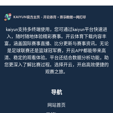
kaiyun支持多终端使用，您可通过kaiyun平台快速进
入，随时随地体验精彩赛事。开云体育下载内容丰
富，涵盖国际赛事直播、比分更新与赛事资讯。无论
是足球联赛还是篮球冠军赛，开云APP都能带来高
清、稳定的观看体验。平台还结合数据分析功能，助
您更深入了解比赛过程。选择开云，开启高效便捷的
观赛之旅。
导航
网站首页