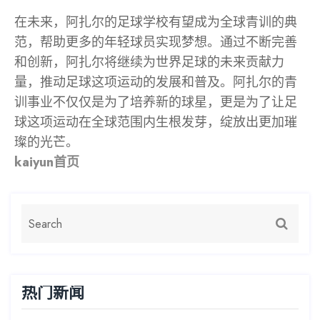
在未来，阿扎尔的足球学校有望成为全球青训的典
范，帮助更多的年轻球员实现梦想。通过不断完善
和创新，阿扎尔将继续为世界足球的未来贡献力
量，推动足球这项运动的发展和普及。阿扎尔的青
训事业不仅仅是为了培养新的球星，更是为了让足
球这项运动在全球范围内生根发芽，绽放出更加璀
璨的光芒。
kaiyun首页
热门新闻