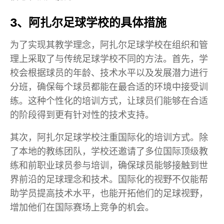
3、阿扎尔足球学校的具体措施
为了实现其教学理念，阿扎尔足球学校在组织和管
理上采取了与传统足球学校不同的方法。首先，学
校会根据球员的年龄、技术水平以及发展潜力进行
分班，确保每个球员都能在最合适的环境中接受训
练。这种个性化的培训方式，让球员们能够在合适
的阶段得到更有针对性的技术支持。
其次，阿扎尔足球学校注重国际化的培训方式。除
了本地的教练团队，学校还邀请了多位国际顶级教
练和前职业球员参与培训，确保球员能够接触到世
界前沿的足球理念和技术。国际化的视野不仅能帮
助学员提高技术水平，也能开拓他们的足球视野，
增加他们在国际赛场上竞争的机会。