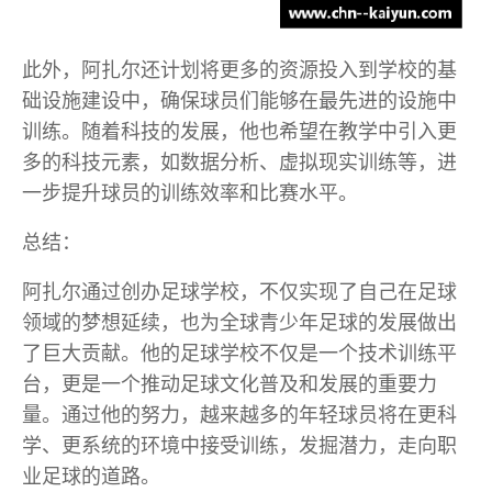
此外，阿扎尔还计划将更多的资源投入到学校的基
础设施建设中，确保球员们能够在最先进的设施中
训练。随着科技的发展，他也希望在教学中引入更
多的科技元素，如数据分析、虚拟现实训练等，进
一步提升球员的训练效率和比赛水平。
总结：
阿扎尔通过创办足球学校，不仅实现了自己在足球
领域的梦想延续，也为全球青少年足球的发展做出
了巨大贡献。他的足球学校不仅是一个技术训练平
台，更是一个推动足球文化普及和发展的重要力
量。通过他的努力，越来越多的年轻球员将在更科
学、更系统的环境中接受训练，发掘潜力，走向职
业足球的道路。