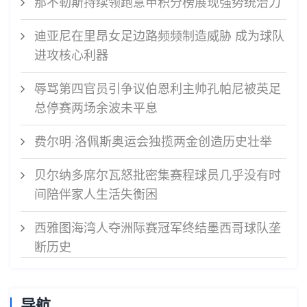
那不勒斯持续领跑意甲积分榜展现强势统治力
迪亚尼在里昂女足边路频频制造威胁 成为球队
进攻核心利器
辱骂第四官员引争议伯恩利主帅孔帕尼被英足
总停赛两场余波未平息
费尔明·洛佩斯奥运会独揽两金创造历史壮举
贝尔纳多席尔瓦怒批密集赛程球员几乎没有时
间陪伴家人生活失衡困
西雅图海湾人夺洲际赛冠军终结墨西哥球队垄
断历史
导航