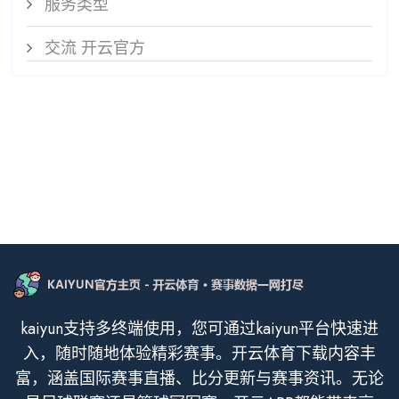
服务类型
交流 开云官方
kaiyun支持多终端使用，您可通过kaiyun平台快速进
入，随时随地体验精彩赛事。开云体育下载内容丰
富，涵盖国际赛事直播、比分更新与赛事资讯。无论