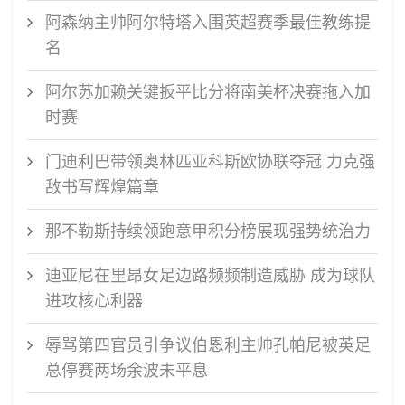
阿森纳主帅阿尔特塔入围英超赛季最佳教练提
名
阿尔苏加赖关键扳平比分将南美杯决赛拖入加
时赛
门迪利巴带领奥林匹亚科斯欧协联夺冠 力克强
敌书写辉煌篇章
那不勒斯持续领跑意甲积分榜展现强势统治力
迪亚尼在里昂女足边路频频制造威胁 成为球队
进攻核心利器
辱骂第四官员引争议伯恩利主帅孔帕尼被英足
总停赛两场余波未平息