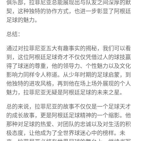
俱乐部，拉菲尼亚总能展现出与队友之间深厚的默
契，这种独特的协作方式，也进一步彰显了阿根廷
足球的魅力。
总结：
通过对拉菲尼亚五大有趣事实的揭秘，我们可以看
到，这位阿根廷足球奇才不仅仅凭借过人的球技赢
得了球迷的尊重，他的领导力、个性魅力以及文化
影响力同样令人称道。从少年时期的足球启蒙，到
他独特的进攻风格，再到他在场上场外展现的个人
魅力，拉菲尼亚无疑是阿根廷足球的未来之星。
总的来说，拉菲尼亚的故事不仅仅是一个足球天才
的成长故事，更是阿根廷足球精神的一个缩影。他
那种对足球的热爱、对团队的忠诚以及对生活的积
极态度，让他成为了全世界球迷心中的榜样。未