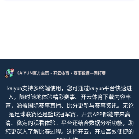
kaiyun支持多终端使用，您可通过kaiyun平台快速进
入，随时随地体验精彩赛事。开云体育下载内容丰
富，涵盖国际赛事直播、比分更新与赛事资讯。无论
是足球联赛还是篮球冠军赛，开云APP都能带来高
清、稳定的观看体验。平台还结合数据分析功能，助
您更深入了解比赛过程。选择开云，开启高效便捷的