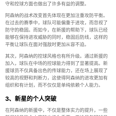
守和控球方面也做出了许多有益的调整。
阿森纳的战术改变首先体现在更加注重攻防平衡。
在过去的赛季中，球队可能偏重于进攻，而忽视了
防守的稳固。而如今，在新援的帮助下，球队已经
能够在保持进攻威胁的同时，稳固后防线，这样的
平衡让球队在面对强敌时更加从容不迫。
其次，阿森纳的控球风格也有所升级。通过新援的
加入，球队在中场的控球能力得到了显著提高。新
援球员不仅具备出色的传球能力，还在场上展现了
较高的视野和判断力，这使得阿森纳的进攻更加有
组织和有计划，而不仅仅是单纯依赖个人能力。
3、新星的个人突破
在阿森纳的新援中，不仅是整体实力的提升，一些