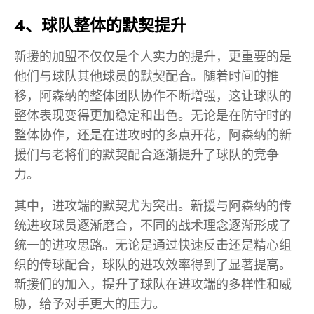
4、球队整体的默契提升
新援的加盟不仅仅是个人实力的提升，更重要的是
他们与球队其他球员的默契配合。随着时间的推
移，阿森纳的整体团队协作不断增强，这让球队的
整体表现变得更加稳定和出色。无论是在防守时的
整体协作，还是在进攻时的多点开花，阿森纳的新
援们与老将们的默契配合逐渐提升了球队的竞争
力。
其中，进攻端的默契尤为突出。新援与阿森纳的传
统进攻球员逐渐磨合，不同的战术理念逐渐形成了
统一的进攻思路。无论是通过快速反击还是精心组
织的传球配合，球队的进攻效率得到了显著提高。
新援们的加入，提升了球队在进攻端的多样性和威
胁，给予对手更大的压力。