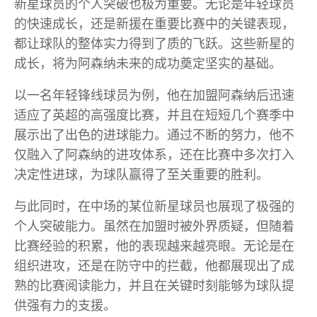
新星球员的个人突破也极为重要。无论是年轻球员
的快速成长，还是新援在重要比赛中的关键表现，
都让球队的整体实力得到了质的飞跃。这些新星的
成长，将为阿森纳未来的成功奠定坚实的基础。
以一名年轻锋线球员为例，他在加盟阿森纳后迅速
适应了英超的高强度比赛，并且在短短几个赛季中
展示出了出色的进球能力。通过不断的努力，他不
仅融入了阿森纳的进攻体系，还在比赛中多次打入
决定性进球，为球队赢得了至关重要的胜利。
与此同时，在中场的某位新星球员也展现了极强的
个人突破能力。虽然在加盟时被外界质疑，但随着
比赛经验的积累，他的表现越来越亮眼。无论是在
组织进攻，还是在防守中的拦截，他都展现出了成
熟的比赛阅读能力，并且在关键时刻能够为球队提
供强有力的支援。