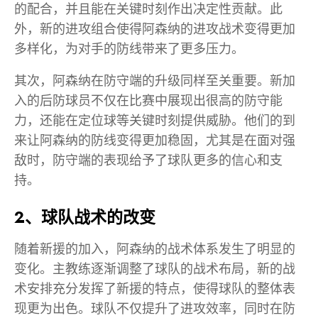
的配合，并且能在关键时刻作出决定性贡献。此
外，新的进攻组合使得阿森纳的进攻战术变得更加
多样化，为对手的防线带来了更多压力。
其次，阿森纳在防守端的升级同样至关重要。新加
入的后防球员不仅在比赛中展现出很高的防守能
力，还能在定位球等关键时刻提供威胁。他们的到
来让阿森纳的防线变得更加稳固，尤其是在面对强
敌时，防守端的表现给予了球队更多的信心和支
持。
2、球队战术的改变
随着新援的加入，阿森纳的战术体系发生了明显的
变化。主教练逐渐调整了球队的战术布局，新的战
术安排充分发挥了新援的特点，使得球队的整体表
现更为出色。球队不仅提升了进攻效率，同时在防