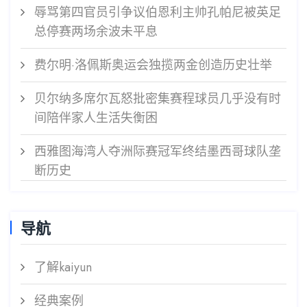
辱骂第四官员引争议伯恩利主帅孔帕尼被英足
总停赛两场余波未平息
费尔明·洛佩斯奥运会独揽两金创造历史壮举
贝尔纳多席尔瓦怒批密集赛程球员几乎没有时
间陪伴家人生活失衡困
西雅图海湾人夺洲际赛冠军终结墨西哥球队垄
断历史
导航
了解kaiyun
经典案例