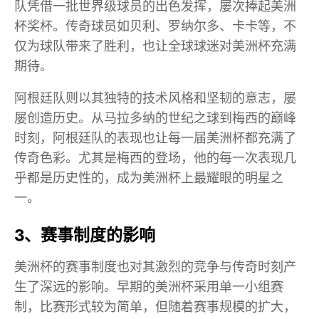
队凭借一批世界级球员的出色发挥，屡次捧起美洲
杯奖杯。传奇球员如贝利、罗纳尔多、卡卡等，不
仅为球队带来了胜利，也让全球球迷对美洲杯充满
期待。
阿根廷队则以其独特的技术风格和坚韧的意志，屡
屡创造历史。从马拉多纳的世纪之球到梅西的巅峰
时刻，阿根廷队的表现也让每一届美洲杯都充满了
传奇色彩。尤其是梅西的登场，他的每一次表现几
乎都是历史性的，成为美洲杯上最耀眼的明星之
一。
3、赛事制度的影响
美洲杯的赛事制度也对其激烈的竞争与传奇时刻产
生了深远的影响。早期的美洲杯采用单一小组赛
制，比赛形式较为简单，但随着赛事规模的扩大，