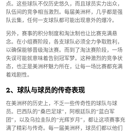
点。这些球队不仅历史悠久，而且球员实力出众，
队伍间的竞争相当激烈。每届美洲杯，几乎都是强
队云集，任何一支球队都可能出现意外的爆冷。
另外，赛事的积分制度和淘汰制也让比赛充满悬
念。在小组赛阶段，各支球队必须全力争取胜利，
以确保能够晋级淘汰赛。而到了淘汰赛阶段，一场
失误可能就意味着告别冠军梦。这种激烈的竞争状
态，也正是美洲杯魅力所在，让每一场比赛都充满
着戏剧性。
2、球队与球员的传奇表现
在美洲杯的历史上，不乏一些传奇性的球队与球
员。巴西队的“桑巴足球”，阿根廷队的“蓝白军
团”，以及乌拉圭队的“光辉岁月”，都让这项赛事充
满了精彩与传奇。每一届美洲杯，球员们都以他们