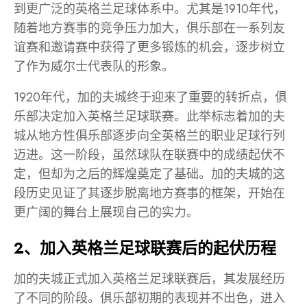
到更广泛的英格兰足球体系中。尤其是1910年代，
随着地方赛事的竞争压力加大，俱乐部在一系列友
谊赛和邀请赛中获得了更多锻炼的机会，逐步树立
了作为威尔士代表队的形象。
1920年代，加的夫城终于迎来了重要的转折点，俱
乐部决定加入英格兰足球联赛。此举标志着加的夫
城从地方性俱乐部逐步向全英格兰的职业足球行列
迈进。这一阶段，虽然球队在联赛中的成绩起伏不
定，但却为之后的辉煌奠定了基础。加的夫城的这
段历史见证了其逐步脱离地方赛事的框架，开始在
更广阔的舞台上展现自己的实力。
2、加入英格兰足球联赛后的起伏历程
加的夫城正式加入英格兰足球联赛后，其发展经历
了不同的阶段。俱乐部初期的表现并不出色，进入