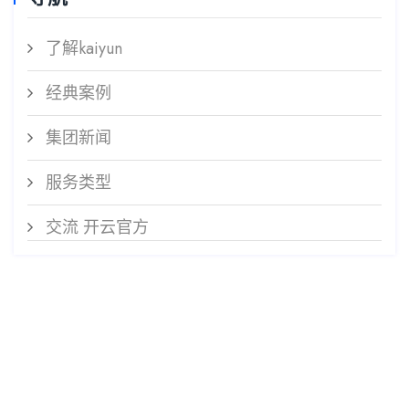
了解kaiyun
经典案例
集团新闻
服务类型
交流 开云官方