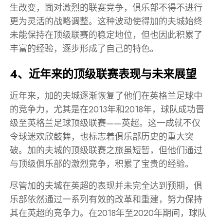
生改变，面对激烈的联赛竞争，俱乐部不得不进行
更为灵活的战略调整。这种波动使得加的夫城始终
未能保持在顶级联赛的稳定地位，但也因此积累了
丰富的经验，逐步形成了自己的特色。
4、近年来的顶级联赛表现与未来展望
近年来，加的夫城逐渐恢复了他们在英格兰足球中
的竞争力，尤其是在2013年和2018年，球队成功晋
级至英格兰足球顶级联赛——英超。这一成就不仅
令球迷欢欣鼓舞，也标志着俱乐部历史的重大突
破。加的夫城的顶级联赛之旅虽短暂，但他们通过
与顶级俱乐部的激烈竞争，积累了宝贵的经验。
尽管加的夫城在英超的表现并未完全达到预期，俱
乐部依然通过一系列有效的改革和重建，努力保持
其在英超的竞争力。在2018年至2020年期间，球队