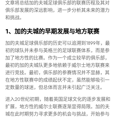
文章将总结加的夫城足球俱乐部的联赛历程及其对
俱乐部发展的深远影响，进一步分析其未来的潜力
和挑战。
1、加的夫城的早期发展与地方联赛
加的夫城足球俱乐部的历史可以追溯到1899年，最
初的球队并未参与英格兰的足球联赛体系，而是参
加了地方性的比赛。作为一个成立较早的俱乐部，
最初的加的夫城队更多地依赖于威尔士地方联赛来
进行竞技。最初，俱乐部的参赛情况并不显赫，其
在地方性联赛中的成绩起伏不定，虽然能够吸引一
定数量的球迷，但总体而言并未引起广泛关注。
进入20世纪初期，随着英国足球文化的逐步发展和
扩展，地方性的威尔士联赛逐渐显得局限。加的夫
城在此时期努力寻求更多的机会与挑战，开始参与