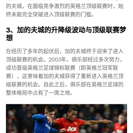
的夫城，在面临竞争激烈的英格兰顶级联赛时，始
终未能完全突破进入顶级联赛的门槛。
3、加的夫城的升降级波动与顶级联赛梦
想
在经历了多年的起伏后，加的夫城终于迎来了进入
顶级联赛的机会。2003年，俱乐部经过多次努力，
成功晋级英格兰足球锦标联赛（即英格兰冠军联
赛），这意味着加的夫城获得了重新进入英格兰顶
级联赛的机会。自此之后，俱乐部在英格兰足球的
整体格局中占有了一席之地。