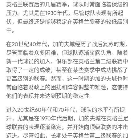
英格兰联赛后的几届赛季，球队时常面临着保级的
压力。尤其是在1930年代，尽管球队表现有所起
伏，但最终还是能够稳定在英格兰联赛的较低级别
中。
在20世纪40年代，加的夫城经历了战后复苏时期，
尽管面临着众多困难，但球队逐渐崭露头角。随着
新一代球员的加入，俱乐部在英格兰第二级联赛中
取得了一定的成绩，甚至在某些赛季中成功挑战了
更高级别的联赛。然而，这一时期的加的夫城也时
常面临着财政上的困扰和阵容调整的难题，这使得
他们的表现并未达到预期的稳定性。
进入20世纪60年代和70年代，球队的水平有所提
升，尤其是在1970年代后期，加的夫城在英格兰足
球联赛的表现逐渐稳定，并开始向顶级联赛的冲击
迈进。尽管如此，长期处于英格兰第二级联赛的加