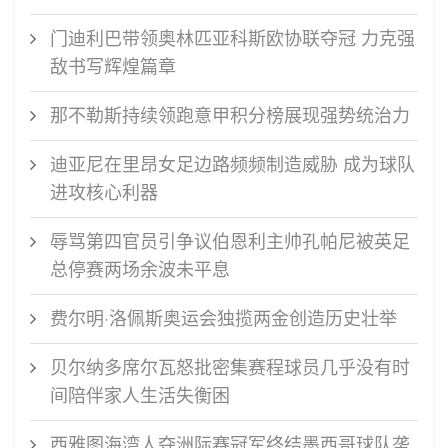
门迪利巴带领奥林匹亚科斯欧协联夺冠 力克强
敌书写辉煌篇章
那不勒斯持续领跑意甲积分榜展现强势统治力
迪亚尼在里昂女足边路频频制造威胁 成为球队
进攻核心利器
辱骂第四官员引争议伯恩利主帅孔帕尼被英足
总停赛两场余波未平息
费尔明·洛佩斯奥运会独揽两金创造历史壮举
贝尔纳多席尔瓦怒批密集赛程球员几乎没有时
间陪伴家人生活失衡困
西雅图海湾人夺洲际赛冠军终结墨西哥球队垄