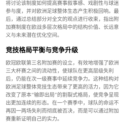
将讨论该制度如何提高赛事叙事感、戏剧性与球迷
参与度，并对欧洲足球整体生态产生积极回响。最
后，通过总结部分对全文的观点进行收束，指出附
加赛制度在欧战多层次格局中的结构价值、长远意
义与未来潜在优化空间。
竞技格局平衡与竞争升级
欧冠欧联第三名附加赛的设立，有效地增强了欧洲
三大杯赛之间的流动性，使球队在更高层级失利
后，仍能在次一级赛事中延续竞争力。这种结构对
欧洲足球整体竞技生态带来了更高的活力，因为它
改变了原本“输即出局”的割裂式格局，使竞争呈现
出更加连续的形态。在一个赛季中，球队的命运不
再因一两场失利而彻底被否决，而是可以通过附加
赛重新证明自己的实力。