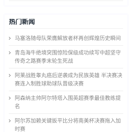
热门新闻
马塞洛随母队荣膺解放者杯再创辉煌历史瞬间
青岛海牛绝境突围惊险保级成功续写中超坚守
传奇之路赛季末轮生死战
阿莱战胜睾丸癌后逆袭成为民族英雄 半决赛决
赛连入制胜球助球队晋级决赛
阿森纳主帅阿尔特塔入围英超赛季最佳教练提
名
阿尔苏加赖关键扳平比分将南美杯决赛拖入加
时赛