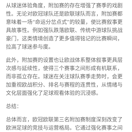
从球迷体验角度，附加赛的存在增强了赛季的戏剧
性。无论对欧冠球队还是欧联球队而言，附加赛都
意味着一场“命运分岔点式”的较量，使比赛叙事更
具故事性。例如强队跌落欧联、传统中游球队挑战
豪门，这类情境创造了更多值得铭记的比赛瞬间，
拉高了球迷参与度。
此外，附加赛的设置也让欧战体系整体叙事更具层
次感与延续性，使得三个赛事之间形成有机联系，
而非孤立存在。球迷在关注球队赛季走势时，会更
加重视欧战积分、排名与赛程的连贯性，从情绪与
文化层面强化了足球观看体验的沉浸感。
总结：
总体而言，欧冠欧联第三名附加赛制度深刻改变了
欧洲足球的竞技与运营格局。它通过强化赛事之间