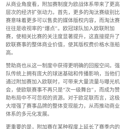
从商业角度看，附加赛制度为欧战体系带来了更高
层次的经济扩张动力。首先，更多的淘汰赛级别比
赛意味着更多可以售卖的媒体版权内容，而淘汰赛
往往是收视率的“爆点”。欧冠球队加入欧联附加
赛，使相关比赛的关注度显著提升，这直接提升了
欧联赛事的整体商业价值，使其版权费价格水涨船
高。
赞助商也从这一制度中获得更明确的回报空间。强
队传统上拥有庞大的球迷基础和传播影响，当他们
通过附加赛加入欧联时，可带来大量流量与曝光机
会，使欧联赛事不再只是“次一级舞台”，而成为赞
助布局中不可忽视的资源。对于欧足联而言，这极
大增强了赛事品牌的整体变现能力，从而推动商业
体系的多元化发展。
更重要的是，附加赛在某种程度上延长了赛季内的