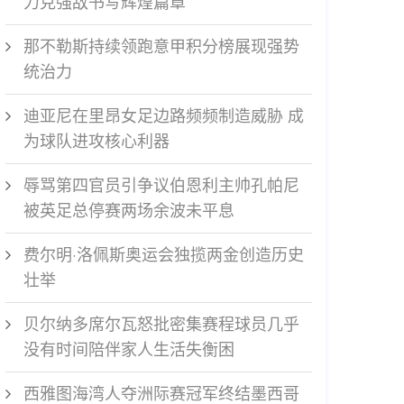
力克强敌书写辉煌篇章
那不勒斯持续领跑意甲积分榜展现强势
统治力
迪亚尼在里昂女足边路频频制造威胁 成
为球队进攻核心利器
辱骂第四官员引争议伯恩利主帅孔帕尼
被英足总停赛两场余波未平息
费尔明·洛佩斯奥运会独揽两金创造历史
壮举
贝尔纳多席尔瓦怒批密集赛程球员几乎
没有时间陪伴家人生活失衡困
西雅图海湾人夺洲际赛冠军终结墨西哥