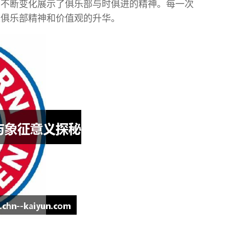
的不断变化展示了俱乐部与时俱进的精神。每一次
是俱乐部精神和价值观的升华。