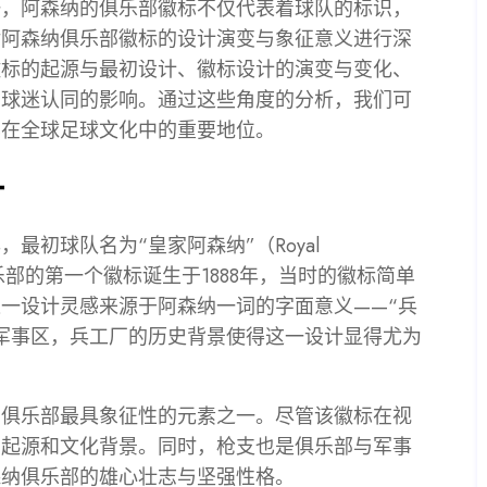
一，阿森纳的俱乐部徽标不仅代表着球队的标识，
对阿森纳俱乐部徽标的设计演变与象征意义进行深
徽标的起源与最初设计、徽标设计的演变与变化、
与球迷认同的影响。通过这些角度的分析，我们可
其在全球足球文化中的重要地位。
计
最初球队名为“皇家阿森纳”（Royal
俱乐部的第一个徽标诞生于1888年，当时的徽标简单
一设计灵感来源于阿森纳一词的字面意义——“兵
军事区，兵工厂的历史背景使得这一设计显得尤为
了俱乐部最具象征性的元素之一。尽管该徽标在视
的起源和文化背景。同时，枪支也是俱乐部与军事
森纳俱乐部的雄心壮志与坚强性格。