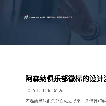
阿森纳俱乐部徽标的设计
2025-12-11 16:06:26
阿森纳足球俱乐部自成立以来，凭借其卓