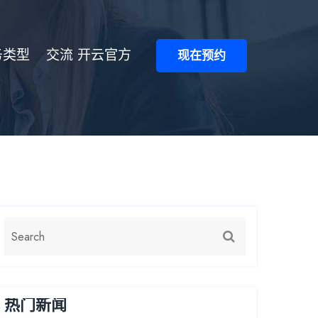
务类型
交流 开云官方
现在预约
热门新闻