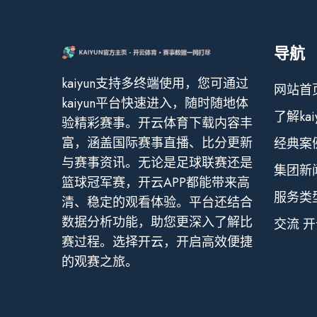
导航
kaiyun支持多终端使用，您可通过
网站首
kaiyun平台快速进入，随时随地体
了解kai
验精彩赛事。开云体育下载内容丰
富，涵盖国际赛事直播、比分更新
经典案
与赛事资讯。无论是足球联赛还是
集团新
篮球冠军赛，开云APP都能带来高
服务类
清、稳定的观看体验。平台还结合
数据分析功能，助您更深入了解比
交流 
赛过程。选择开云，开启高效便捷
的观赛之旅。