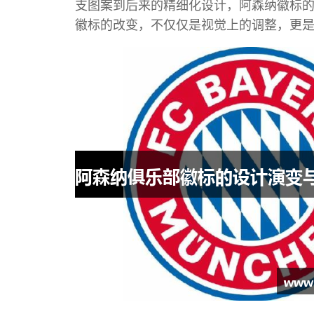
支图案到后来的精细化设计，阿森纳徽标
徽标的改变，不仅仅是视觉上的调整，更