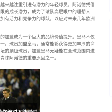
上越来越注重引进有潜力的年轻球员，阿诺德凭借
局限的成长潜力，成为了球队高层眼中的理想人
更加有活力和竞争力的球队，以应对未来几年欧洲
德的加盟成为一个巨大的品牌价值提升。皇马不仅
之一。球员加盟皇马，通常能够获得更加丰厚的商
足坛的顶级球员，加盟皇马无疑能在全球范围内进
马青睐阿诺德的重要原因之一。