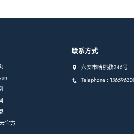
联系方式
页
六安市哈熊教246号
yun
Telephone : 13659630
例
闻
型
开云官方