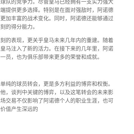
升球队的竞争力。尽管皇马已经拥有一支实力强大
攻端提供更多选择。特别是在面对强敌时，阿诺德
供更加丰富的战术变化。同时，阿诺德还能够通过
时刻的得分能力。
即刻的表现，更关乎皇马未来几年内的重建。随着
为皇马注入了新的活力。在接下来的几年里，阿诺
的一员，也为俱乐部带来更多的荣誉和成就。
次单纯的球员转会，更是多方利益的博弈和权衡。
睐他，谈判中关键的博弈，以及这笔转会的未来影
这场交易不仅影响了阿诺德个人的职业生涯，也可
牌价值产生深远的