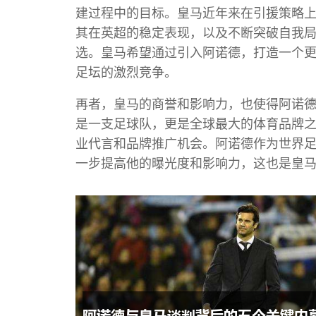
建过程中的目标。皇马近年来在引援策略
其在英超的稳定表现，以及不断突破自我
选。皇马希望通过引入阿诺德，打造一个
足坛的激烈竞争。
再者，皇马的商誉和影响力，也使得阿诺
是一支足球队，更是全球最大的体育品牌
业代言和品牌推广机会。阿诺德作为世界
一步提高他的曝光度和影响力，这也是皇