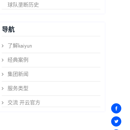
球队垄断历史
导航
了解kaiyun
经典案例
集团新闻
服务类型
交流 开云官方