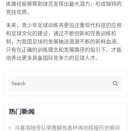
练路径能够帮助球员发挥出最大潜力，形成独特的
竞技优势。
未来，青少年足球训练将更加注重现代科技的应用
和足球文化的建设，通过不断创新和完善训练机
制，为我国足球的发展输送源源不断的新鲜血液。
只有在正确的训练理念和发展路径的指引下，才能
培养出更多具备国际竞争力的足球人才。
热门新闻
马塞洛随母队荣膺解放者杯再创辉煌历史瞬间