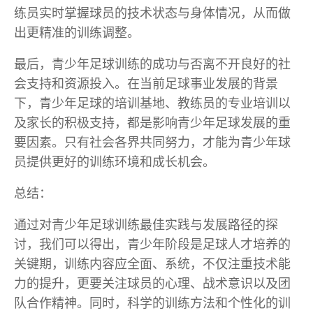
练员实时掌握球员的技术状态与身体情况，从而做
出更精准的训练调整。
最后，青少年足球训练的成功与否离不开良好的社
会支持和资源投入。在当前足球事业发展的背景
下，青少年足球的培训基地、教练员的专业培训以
及家长的积极支持，都是影响青少年足球发展的重
要因素。只有社会各界共同努力，才能为青少年球
员提供更好的训练环境和成长机会。
总结：
通过对青少年足球训练最佳实践与发展路径的探
讨，我们可以得出，青少年阶段是足球人才培养的
关键期，训练内容应全面、系统，不仅注重技术能
力的提升，更要关注球员的心理、战术意识以及团
队合作精神。同时，科学的训练方法和个性化的训