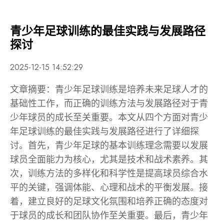
青少年足球训练的最佳实践与发展路径
探讨
2025-12-15 14:52:29
文章摘要：青少年足球训练是培养未来足球人才的
基础性工作，而正确的训练方法与发展路径对于青
少年球员的成长至关重要。本文从四个方面对青少
年足球训练的最佳实践与发展路径进行了详细探
讨。首先，青少年足球的基本训练理念需要以发展
球员全面能力为核心，尤其是技术和战术素养。其
次，训练方法的多样化和科学性是提高球员综合水
平的关键，强调体能、心理和战术的平衡发展。接
着，建立良好的足球文化氛围和培养正确的态度对
于球员的成长和团队协作至关重要。最后，青少年