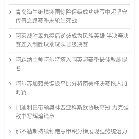
青岛海牛绝境突围惊险保级成功续写中超坚守
传奇之路赛季末轮生死战
阿莱战胜睾丸癌后逆袭成为民族英雄 半决赛决
赛连入制胜球助球队晋级决赛
阿森纳主帅阿尔特塔入围英超赛季最佳教练提
名
阿尔苏加赖关键扳平比分将南美杯决赛拖入加
时赛
门迪利巴带领奥林匹亚科斯欧协联夺冠 力克强
敌书写辉煌篇章
那不勒斯持续领跑意甲积分榜展现强势统治力