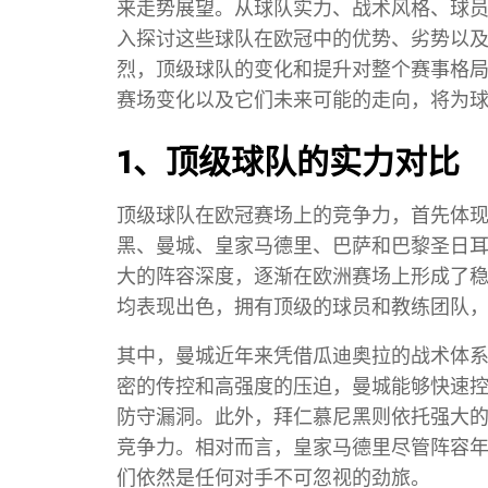
来走势展望。从球队实力、战术风格、球
入探讨这些球队在欧冠中的优势、劣势以
烈，顶级球队的变化和提升对整个赛事格
赛场变化以及它们未来可能的走向，将为
1、顶级球队的实力对比
顶级球队在欧冠赛场上的竞争力，首先体
黑、曼城、皇家马德里、巴萨和巴黎圣日
大的阵容深度，逐渐在欧洲赛场上形成了
均表现出色，拥有顶级的球员和教练团队
其中，曼城近年来凭借瓜迪奥拉的战术体
密的传控和高强度的压迫，曼城能够快速
防守漏洞。此外，拜仁慕尼黑则依托强大
竞争力。相对而言，皇家马德里尽管阵容
们依然是任何对手不可忽视的劲旅。