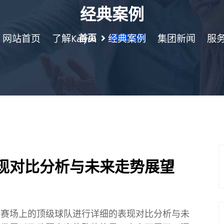
经典案例
网站首页
了解kaiyun
首页
经典案例
经典案例
集团新闻
服
现对比分析与未来走势展望
）赛场上的顶级球队进行详细的表现对比分析与未