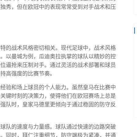
枝独秀，但在欧冠中的表现常常受到对手战术和压
独特的战术风格密切相关。现代足球中，战术风格
远。以曼城为例，瓜迪奥拉执掌的球队以精妙的控
高位逼抢来压制对手。通过灵活的战术部署和球员
维持高强度的比赛节奏。
重经验和场上球员的个人能力。虽然皇马在比赛中
在关键时刻的决策力，使得他们在欧冠赛场上总是
对强队时，皇家马德里更倾向于通过稳固的防守反
甲球队的速度与力量感。球队通过快速的边路突破
力。同时，拜仁注重细节，防守端极为紧凑，并通