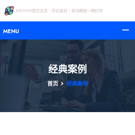
经典案例
首页
经典案例