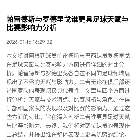
帕雷德斯与罗德里戈谁更具足球天赋与
比赛影响力分析
2026-01-16 16:29:32
本文将对阿根廷球员帕雷德斯与巴西球员罗德里戈
在足球天赋与比赛影响力方面进行详细的对比分
析。帕雷德斯与罗德里戈各自在不同的足球领域展
现出了不俗的天赋与影响力，二者无论在俱乐部还
是国家队的表现都极具代表性。文章从四个方面进
行分析：天赋与技术特点、比赛风格与角色、在俱
乐部和国家队的表现以及对比赛的影响力。通过这
些方面的对比，旨在深入剖析二者谁更具足球天赋
与比赛影响力。最终，我们将对两位球员的表现作
出总结，并得出谁在整体表现上更具优势的结论。