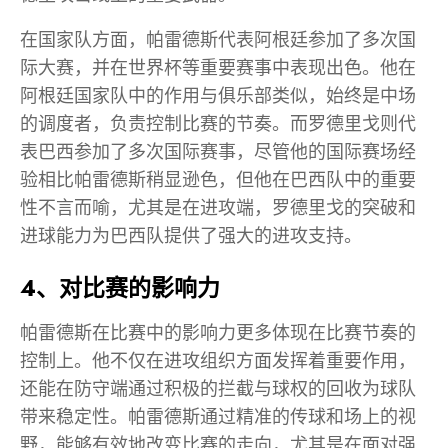
在国家队方面，帕雷德斯代表阿根廷参加了多次国
际大赛，并在世界杯等重要赛事中表现出色。他在
阿根廷国家队中的作用与俱乐部类似，始终是中场
的调度者，负责控制比赛的节奏。而罗德里戈则代
表巴西参加了多次国际赛事，尽管他的国际赛场经
验相比帕雷德斯稍显逊色，但他在巴西队中的重要
性不言而喻，尤其是在进攻端，罗德里戈的突破和
进球能力为巴西队提供了强大的进攻支持。
4、对比赛的影响力
帕雷德斯在比赛中的影响力更多体现在比赛节奏的
控制上。他不仅在进攻组织方面发挥着重要作用，
还能在防守端通过积极的拦截与球权的回收为球队
带来稳定性。帕雷德斯通过精准的传球和场上的视
野，能够有效地改变比赛的走向，尤其是在面对强