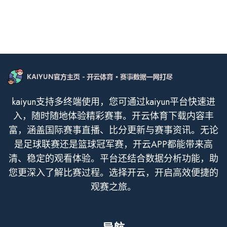
kaiyun支持多终端使用，您可通过kaiyun平台快速进
入，随时随地体验精彩赛事。开云体育下载内容丰
富，涵盖国际赛事直播、比分更新与赛事资讯。无论
是足球联赛还是篮球冠军赛，开云APP都能带来高
清、稳定的观看体验。平台还结合数据分析功能，助
您更深入了解比赛过程。选择开云，开启高效便捷的
观赛之旅。