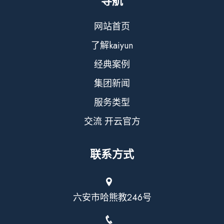
导航
网站首页
了解kaiyun
经典案例
集团新闻
服务类型
交流 开云官方
联系方式
六安市哈熊教246号