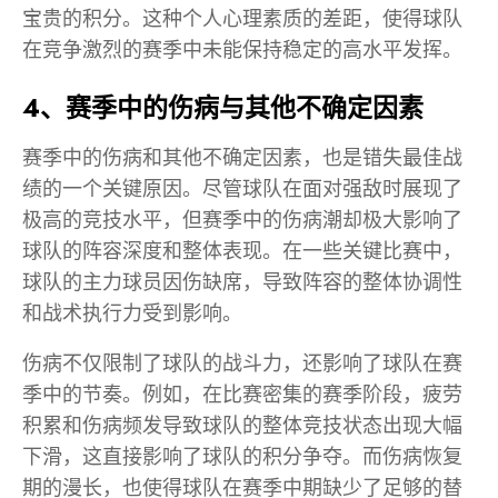
宝贵的积分。这种个人心理素质的差距，使得球队
在竞争激烈的赛季中未能保持稳定的高水平发挥。
4、赛季中的伤病与其他不确定因素
赛季中的伤病和其他不确定因素，也是错失最佳战
绩的一个关键原因。尽管球队在面对强敌时展现了
极高的竞技水平，但赛季中的伤病潮却极大影响了
球队的阵容深度和整体表现。在一些关键比赛中，
球队的主力球员因伤缺席，导致阵容的整体协调性
和战术执行力受到影响。
伤病不仅限制了球队的战斗力，还影响了球队在赛
季中的节奏。例如，在比赛密集的赛季阶段，疲劳
积累和伤病频发导致球队的整体竞技状态出现大幅
下滑，这直接影响了球队的积分争夺。而伤病恢复
期的漫长，也使得球队在赛季中期缺少了足够的替