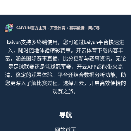
kaiyun支持多终端使用，您可通过kaiyun平台快速进
入，随时随地体验精彩赛事。开云体育下载内容丰
富，涵盖国际赛事直播、比分更新与赛事资讯。无论
是足球联赛还是篮球冠军赛，开云APP都能带来高
清、稳定的观看体验。平台还结合数据分析功能，助
您更深入了解比赛过程。选择开云，开启高效便捷的
观赛之旅。
导航
网站首页