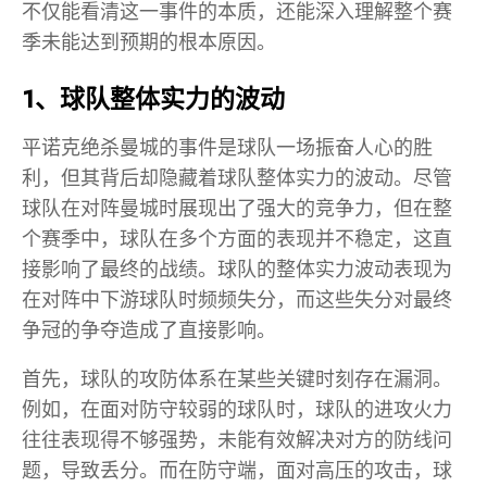
不仅能看清这一事件的本质，还能深入理解整个赛
季未能达到预期的根本原因。
1、球队整体实力的波动
平诺克绝杀曼城的事件是球队一场振奋人心的胜
利，但其背后却隐藏着球队整体实力的波动。尽管
球队在对阵曼城时展现出了强大的竞争力，但在整
个赛季中，球队在多个方面的表现并不稳定，这直
接影响了最终的战绩。球队的整体实力波动表现为
在对阵中下游球队时频频失分，而这些失分对最终
争冠的争夺造成了直接影响。
首先，球队的攻防体系在某些关键时刻存在漏洞。
例如，在面对防守较弱的球队时，球队的进攻火力
往往表现得不够强势，未能有效解决对方的防线问
题，导致丢分。而在防守端，面对高压的攻击，球