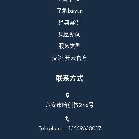
了解kaiyun
经典案例
集团新闻
服务类型
交流 开云官方
联系方式
六安市哈熊教246号
Telephone : 13659630017