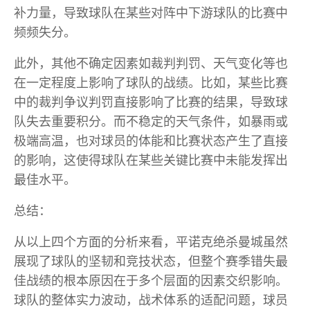
补力量，导致球队在某些对阵中下游球队的比赛中
频频失分。
此外，其他不确定因素如裁判判罚、天气变化等也
在一定程度上影响了球队的战绩。比如，某些比赛
中的裁判争议判罚直接影响了比赛的结果，导致球
队失去重要积分。而不稳定的天气条件，如暴雨或
极端高温，也对球员的体能和比赛状态产生了直接
的影响，这使得球队在某些关键比赛中未能发挥出
最佳水平。
总结：
从以上四个方面的分析来看，平诺克绝杀曼城虽然
展现了球队的坚韧和竞技状态，但整个赛季错失最
佳战绩的根本原因在于多个层面的因素交织影响。
球队的整体实力波动，战术体系的适配问题，球员