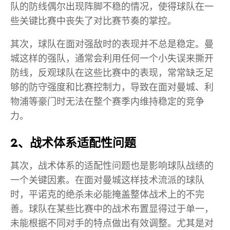
队的防线偶尔出现阵脚不稳的情况，使得球队在一
些关键比赛中丧失了对比赛节奏的掌控。
其次，球队在面对强敌时的表现并不总是稳定。曼
城这样的强队，通常会利用任何一个小失误来撕开
防线，反观球队在这些比赛中的表现，常常缺乏足
够的防守强度和比赛控制力，导致在面对曼城、利
物浦等豪门时无法在整个赛季内维持稳定的竞争
力。
2、战术体系适配性问题
其次，战术体系的适配性问题也是影响球队战绩的
一个关键因素。在面对曼城这样技术流派的球队
时，平诺克的绝杀未必能掩盖整体战术上的不完
善。球队在某些比赛中的战术布置显得过于单一，
未能根据不同对手的特点做出有效调整。尤其是对