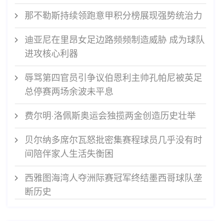
那不勒斯持续领跑意甲积分榜展现强势统治力
迪亚尼在里昂女足边路频频制造威胁 成为球队
进攻核心利器
辱骂第四官员引争议伯恩利主帅孔帕尼被英足
总停赛两场余波未平息
费尔明·洛佩斯奥运会独揽两金创造历史壮举
贝尔纳多席尔瓦怒批密集赛程球员几乎没有时
间陪伴家人生活失衡困
西雅图海湾人夺洲际赛冠军终结墨西哥球队垄
断历史