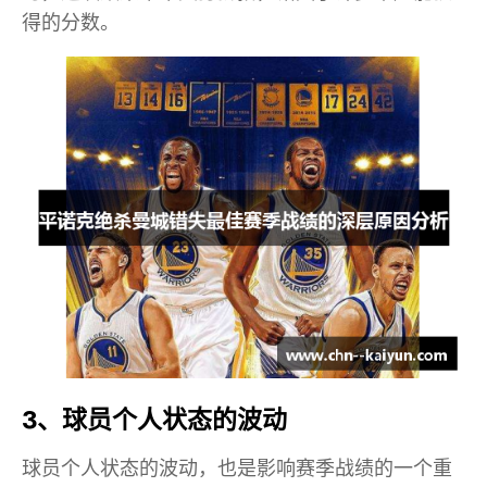
得的分数。
3、球员个人状态的波动
球员个人状态的波动，也是影响赛季战绩的一个重