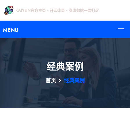
经典案例
首页
经典案例