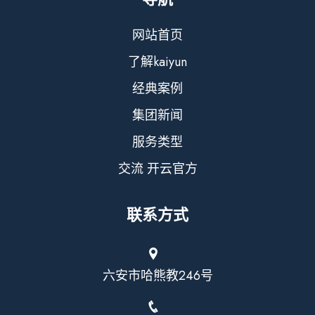
网站首页
了解kaiyun
经典案例
集团新闻
服务类型
交流 开云官方
联系方式
六安市哈熊教246号