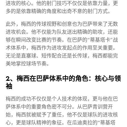
进攻的核心。他的射门技巧不仅仅是依靠力量，更
多的是依靠精确的角度和出奇不意的射门方式。
此外，梅西的传球视野和创意也为巴萨带来了无数
进攻机会。他不仅能为队友送出精确的助攻，还能
够在瞬间改变比赛的节奏。在巴萨的“蒂基塔卡”战
术体系中，梅西作为进攻发起点的作用至关重要。
无论是直塞球、短传配合还是长传球，梅西都能完
美地掌控球场节奏。
2、梅西在巴萨体系中的角色：核心与领
袖
梅西的成功不仅仅是个人技术的体现，更与他在巴
萨体系中的重要角色密不可分。从巴萨青训营开
始，梅西就被赋予了重任，他不仅是球队的进攻核
心，更是球队精神的象征。在瓜迪奥拉的“蒂基塔