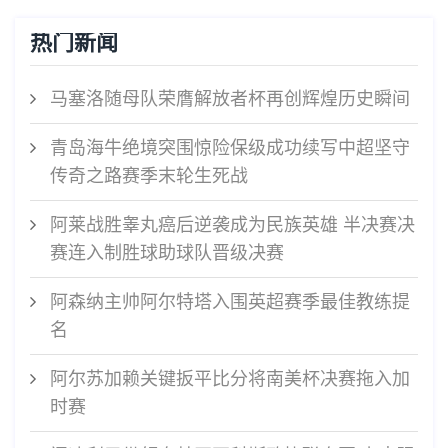
热门新闻
马塞洛随母队荣膺解放者杯再创辉煌历史瞬间
青岛海牛绝境突围惊险保级成功续写中超坚守
传奇之路赛季末轮生死战
阿莱战胜睾丸癌后逆袭成为民族英雄 半决赛决
赛连入制胜球助球队晋级决赛
阿森纳主帅阿尔特塔入围英超赛季最佳教练提
名
阿尔苏加赖关键扳平比分将南美杯决赛拖入加
时赛