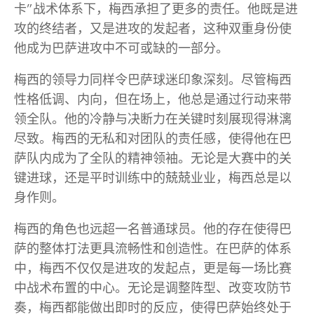
卡”战术体系下，梅西承担了更多的责任。他既是进
攻的终结者，又是进攻的发起者，这种双重身份使
他成为巴萨进攻中不可或缺的一部分。
梅西的领导力同样令巴萨球迷印象深刻。尽管梅西
性格低调、内向，但在场上，他总是通过行动来带
领全队。他的冷静与决断力在关键时刻展现得淋漓
尽致。梅西的无私和对团队的责任感，使得他在巴
萨队内成为了全队的精神领袖。无论是大赛中的关
键进球，还是平时训练中的兢兢业业，梅西总是以
身作则。
梅西的角色也远超一名普通球员。他的存在使得巴
萨的整体打法更具流畅性和创造性。在巴萨的体系
中，梅西不仅仅是进攻的发起点，更是每一场比赛
中战术布置的中心。无论是调整阵型、改变攻防节
奏，梅西都能做出即时的反应，使得巴萨始终处于