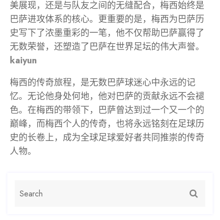
美展现，还是与队友之间的无缝配合，梅西始终是
巴萨进攻体系的核心。更重要的是，梅西为巴萨历
史写下了浓墨重彩的一笔，他不仅帮助巴萨赢得了
无数荣誉，还塑造了巴萨在世界足坛的伟大声誉。
kaiyun
梅西的传奇旅程，是无数巴萨球迷心中永远的记
忆。无论他身处何地，他对巴萨的贡献永远不会褪
色。在梅西的带领下，巴萨曾达到过一个又一个的
巅峰，而梅西个人的传奇，也将永远铭刻在足球历
史的长卷上，成为全球足球爱好者共同推崇的传奇
人物。