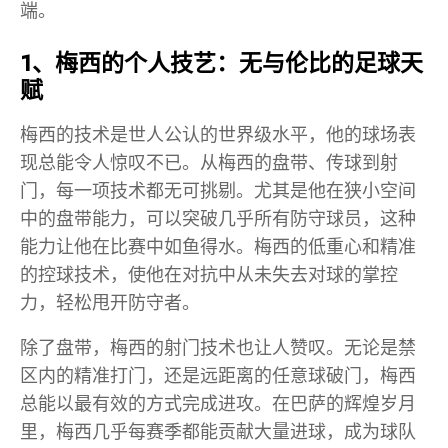
端。
1、梅西的个人技艺：无与伦比的足球天
赋
梅西的技术是世人公认的世界级水平，他的球场表
现总能令人惊叹不已。从梅西的盘带、传球到射
门，每一项技术都无可挑剔。尤其是他在狭小空间
中的盘带能力，可以突破几乎所有防守球员，这种
能力让他在比赛中如鱼得水。梅西的低重心和精准
的控球技术，使他在对抗中从未失去对球的掌控
力，轻松甩开防守者。
除了盘带，梅西的射门技术也让人赞叹。无论是禁
区内的精准打门，还是远距离的任意球破门，梅西
总能以最有效的方式完成进攻。在巴萨的辉煌岁月
里，梅西几乎每赛季都能贡献大量进球，成为球队