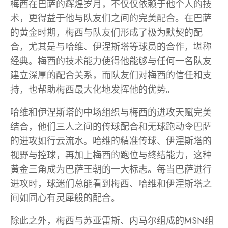
梅西在巴萨的辉煌岁月，不仅仅依赖于他个人的技
术，更得益于他与队友们之间的完美配合。在巴萨
的黄金时期，梅西与队友们形成了极为默契的配
合，尤其是与哈维、伊涅斯塔等球员的合作，堪称
经典。梅西的技术能力使得他能够与任何一名队友
建立深厚的配合关系，而队友们对梅西的信任和支
持，也帮助梅西最大化地发挥他的优势。
哈维和伊涅斯塔的中场组织与梅西的进攻天赋完美
结合，他们三人之间的传球配合和无球跑动令巴萨
的进攻如行云流水。哈维的精准传球、伊涅斯塔的
视野与控球，再加上梅西的跑位与终结能力，这种
黄金三角成为巴萨王朝的一大标志。每当巴萨进行
进攻时，球迷们总能看到梅西、哈维和伊涅斯塔之
间如同心有灵犀般的配合。
除此之外，梅西与苏亚雷斯、内马尔组成的MSN组