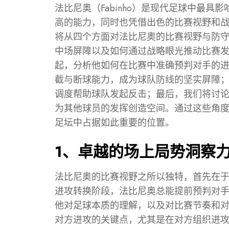
法比尼奥（Fabinho）是现代足球中最
高的能力，同时也凭借出色的比赛视野和
将从四个方面对法比尼奥的比赛视野与防
中场屏障以及如何通过战略眼光推动比赛
起，分析他如何在比赛中准确预判对手的
截与断球能力，成为球队防线的坚实屏障
调度帮助球队发起反击；最后，我们将讨
为其他球员的发挥创造空间。通过这些角
足坛中占据如此重要的位置。
1、卓越的场上局势洞察
法比尼奥的比赛视野之所以独特，首先在
进攻转换阶段，法比尼奥总能提前预判对
他对足球本质的理解，以及对比赛节奏和
对方进攻的关键点，尤其是在对方组织进