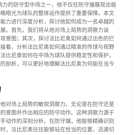
具影响力的防守型中场之一，他不仅在防守端展现出极
战略眼光为球队的整体运作提供了重要保障。本文
守能力进行深度分析，探讨他如何成为一名卓越的
发展。首先，我们将从他对场上局势的洞察力谈
进攻意图；其次，探讨法比尼奥如何通过出色的拦
；接着，分析法比尼奥如何通过精准的传球与视野
论法比尼奥如何在中场为球队提供稳定性和保护，
度的剖析，可以更好地理解法比尼奥为何能在当今
力
于他对场上局势的敏锐洞察力。无论是在防守还是
手的意图并作出相应的防守动作。这种洞察力源于
对手动作的深刻分析。在防守端，他能够精确识别
攻时，法比尼奥往往能够站在恰当的位置，迅速切