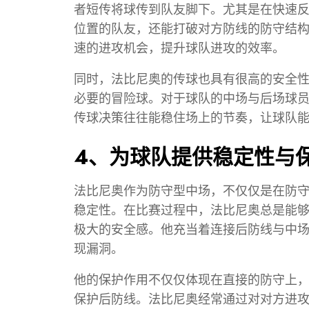
者短传将球传到队友脚下。尤其是在快速
位置的队友，还能打破对方防线的防守结
速的进攻机会，提升球队进攻的效率。
同时，法比尼奥的传球也具有很高的安全
必要的冒险球。对于球队的中场与后场球
传球决策往往能稳住场上的节奏，让球队
4、为球队提供稳定性与
法比尼奥作为防守型中场，不仅仅是在防
稳定性。在比赛过程中，法比尼奥总是能
极大的安全感。他充当着连接后防线与中
现漏洞。
他的保护作用不仅仅体现在直接的防守上
保护后防线。法比尼奥经常通过对对方进