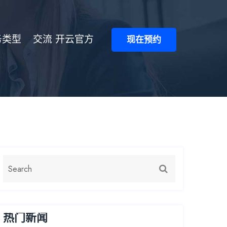
务类型
交流 开云官方
现在预约
热门新闻