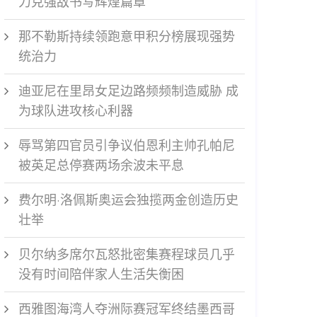
力克强敌书写辉煌篇章
那不勒斯持续领跑意甲积分榜展现强势
统治力
迪亚尼在里昂女足边路频频制造威胁 成
为球队进攻核心利器
辱骂第四官员引争议伯恩利主帅孔帕尼
被英足总停赛两场余波未平息
费尔明·洛佩斯奥运会独揽两金创造历史
壮举
贝尔纳多席尔瓦怒批密集赛程球员几乎
没有时间陪伴家人生活失衡困
西雅图海湾人夺洲际赛冠军终结墨西哥