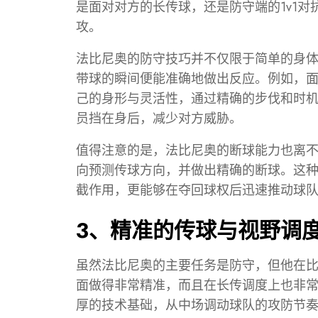
是面对对方的长传球，还是防守端的1v1
攻。
法比尼奥的防守技巧并不仅限于简单的身
带球的瞬间便能准确地做出反应。例如，
己的身形与灵活性，通过精确的步伐和时
员挡在身后，减少对方威胁。
值得注意的是，法比尼奥的断球能力也离
向预测传球方向，并做出精确的断球。这
截作用，更能够在夺回球权后迅速推动球
3、精准的传球与视野调
虽然法比尼奥的主要任务是防守，但他在
面做得非常精准，而且在长传调度上也非
厚的技术基础，从中场调动球队的攻防节