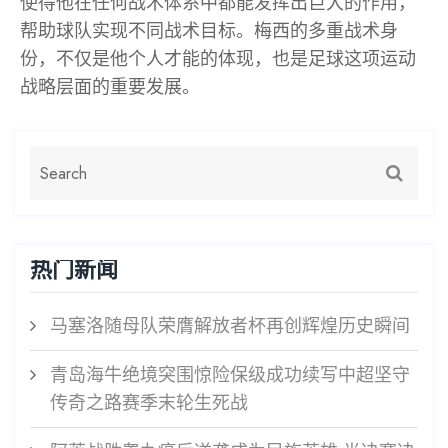
使得他在任何战术体系中都能发挥出巨大的作用，
帮助球队实现不同战术目标。梅西的多重战术身
份，不仅是他个人才能的体现，也是足球这项运动
战略层面的重要发展。
热门新闻
马塞洛随母队荣膺解放者杯再创辉煌历史瞬间
青岛海牛绝境突围惊险保级成功续写中超坚守
传奇之路赛季末轮生死战