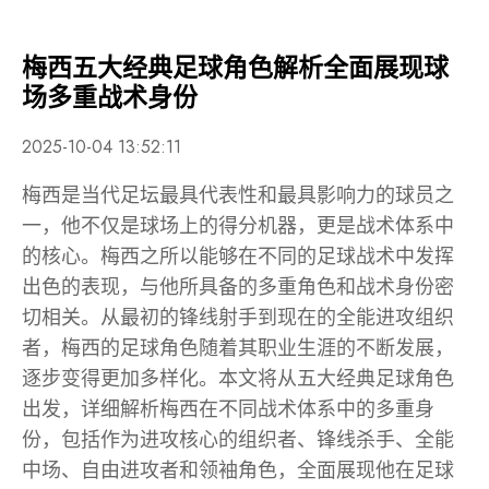
梅西五大经典足球角色解析全面展现球
场多重战术身份
2025-10-04 13:52:11
梅西是当代足坛最具代表性和最具影响力的球员之
一，他不仅是球场上的得分机器，更是战术体系中
的核心。梅西之所以能够在不同的足球战术中发挥
出色的表现，与他所具备的多重角色和战术身份密
切相关。从最初的锋线射手到现在的全能进攻组织
者，梅西的足球角色随着其职业生涯的不断发展，
逐步变得更加多样化。本文将从五大经典足球角色
出发，详细解析梅西在不同战术体系中的多重身
份，包括作为进攻核心的组织者、锋线杀手、全能
中场、自由进攻者和领袖角色，全面展现他在足球