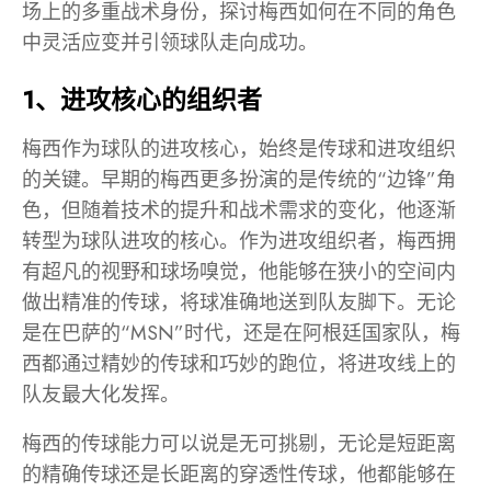
场上的多重战术身份，探讨梅西如何在不同的角色
中灵活应变并引领球队走向成功。
1、进攻核心的组织者
梅西作为球队的进攻核心，始终是传球和进攻组织
的关键。早期的梅西更多扮演的是传统的“边锋”角
色，但随着技术的提升和战术需求的变化，他逐渐
转型为球队进攻的核心。作为进攻组织者，梅西拥
有超凡的视野和球场嗅觉，他能够在狭小的空间内
做出精准的传球，将球准确地送到队友脚下。无论
是在巴萨的“MSN”时代，还是在阿根廷国家队，梅
西都通过精妙的传球和巧妙的跑位，将进攻线上的
队友最大化发挥。
梅西的传球能力可以说是无可挑剔，无论是短距离
的精确传球还是长距离的穿透性传球，他都能够在