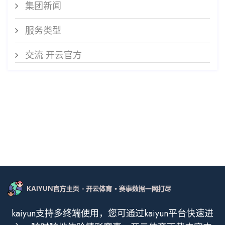
集团新闻
服务类型
交流 开云官方
kaiyun支持多终端使用，您可通过kaiyun平台快速进