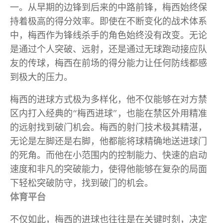
一。从早期的边锋到后来的中路前锋，梅西始终保
持着极高的得分效率。即使在不断变化的战术体系
中，梅西作为锋线杀手的角色始终没有改变。无论
是通过个人突破、远射，还是通过无球跑动接应队
友的传球，梅西在前场的得分能力让任何防线都感
到极大的压力。
梅西的进球方式极为多样化，他不仅能够在对方禁
区内打入经典的“梅西进球”，也能在禁区外用精准
的远射找到破门机会。梅西的射门技术极其精湛，
无论是左脚还是右脚，他都能将球精确地送进球门
的死角。而他在小范围内的控制能力、快速的启动
速度和非凡的突破能力，使得他能够在复杂的局面
下轻松突破防守，找到破门的机会。
体育平台
不仅如此，梅西的进球也往往是在关键时刻，决定