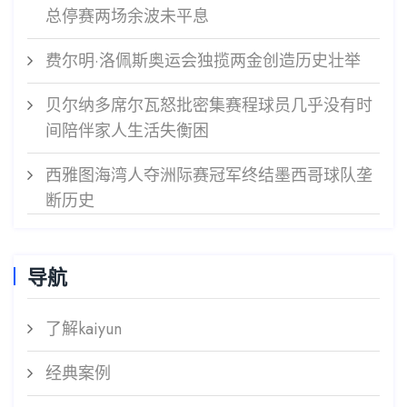
总停赛两场余波未平息
费尔明·洛佩斯奥运会独揽两金创造历史壮举
贝尔纳多席尔瓦怒批密集赛程球员几乎没有时
间陪伴家人生活失衡困
西雅图海湾人夺洲际赛冠军终结墨西哥球队垄
断历史
导航
了解kaiyun
经典案例