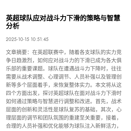
英超球队应对战斗力下滑的策略与智慧
分析
2025-10-15 10:51:45
文章摘要：在英超联赛中，随着各支球队的实力竞
争日趋激烈，如何应对战斗力的下滑已成为各大俱
乐部的重要课题。球队在遭遇战斗力下降时，往往
需要从战术调整、心理调节、人员补强以及管理创
新等多个层面着手，来恢复整体实力。本文将从这
四个方面出发，探讨英超球队在面对战斗力下滑时
如何通过策略与智慧进行调整和改进。首先，战术
层面的创新和灵活性是球队复苏的基础，其次，心
理层面的调节和团队氛围的重建至关重要，接着，
合理的人员补强和优化能够为球队注入新鲜活力，