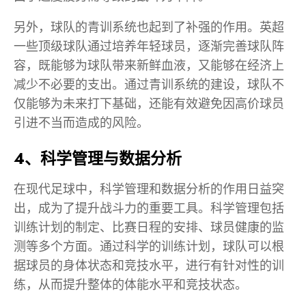
另外，球队的青训系统也起到了补强的作用。英超
一些顶级球队通过培养年轻球员，逐渐完善球队阵
容，既能够为球队带来新鲜血液，又能够在经济上
减少不必要的支出。通过青训系统的建设，球队不
仅能够为未来打下基础，还能有效避免因高价球员
引进不当而造成的风险。
4、科学管理与数据分析
在现代足球中，科学管理和数据分析的作用日益突
出，成为了提升战斗力的重要工具。科学管理包括
训练计划的制定、比赛日程的安排、球员健康的监
测等多个方面。通过科学的训练计划，球队可以根
据球员的身体状态和竞技水平，进行有针对性的训
练，从而提升整体的体能水平和竞技状态。