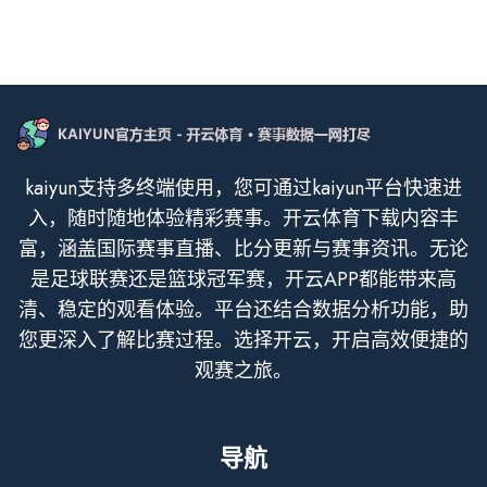
kaiyun支持多终端使用，您可通过kaiyun平台快速进
入，随时随地体验精彩赛事。开云体育下载内容丰
富，涵盖国际赛事直播、比分更新与赛事资讯。无论
是足球联赛还是篮球冠军赛，开云APP都能带来高
清、稳定的观看体验。平台还结合数据分析功能，助
您更深入了解比赛过程。选择开云，开启高效便捷的
观赛之旅。
导航