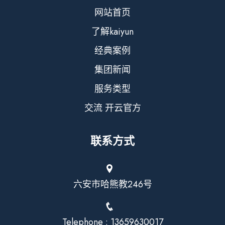
网站首页
了解kaiyun
经典案例
集团新闻
服务类型
交流 开云官方
联系方式
六安市哈熊教246号
Telephone : 13659630017