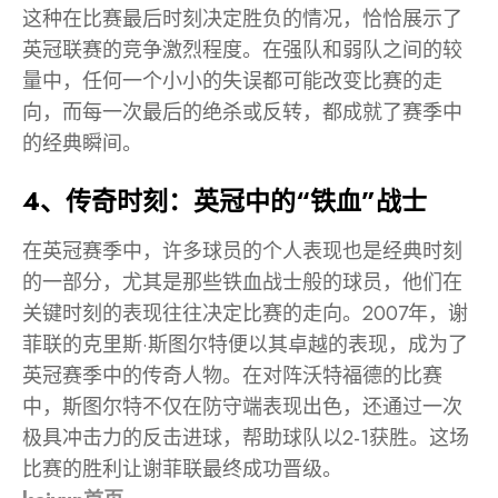
这种在比赛最后时刻决定胜负的情况，恰恰展示了
英冠联赛的竞争激烈程度。在强队和弱队之间的较
量中，任何一个小小的失误都可能改变比赛的走
向，而每一次最后的绝杀或反转，都成就了赛季中
的经典瞬间。
4、传奇时刻：英冠中的“铁血”战士
在英冠赛季中，许多球员的个人表现也是经典时刻
的一部分，尤其是那些铁血战士般的球员，他们在
关键时刻的表现往往决定比赛的走向。2007年，谢
菲联的克里斯·斯图尔特便以其卓越的表现，成为了
英冠赛季中的传奇人物。在对阵沃特福德的比赛
中，斯图尔特不仅在防守端表现出色，还通过一次
极具冲击力的反击进球，帮助球队以2-1获胜。这场
比赛的胜利让谢菲联最终成功晋级。