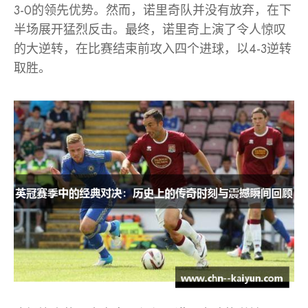
3-0的领先优势。然而，诺里奇队并没有放弃，在下
半场展开猛烈反击。最终，诺里奇上演了令人惊叹
的大逆转，在比赛结束前攻入四个进球，以4-3逆转
取胜。