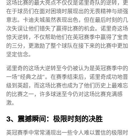
这场比赛的最大亮点不仅仅是诺里奇队的逆转，更
在于球员们在面对困境时展现出的无畏精神与顽强
意志。卡迪夫城虽然表现出色，但在最后时刻的几
次失误让他们错失了赢得比赛的机会。诺里奇这场
惊天逆转，不仅帮助他们在英冠赛季中赢得了宝贵
的三分，更激励了整个球队在接下来的比赛中更加
坚定信念。
诺里奇的这场大逆转至今仍被认为是英冠赛季中的
一场“经典之战”。在赛季结束后，诺里奇成功地晋
级到英超，而这场比赛也成为了他们历史上最难忘
的比赛之一，许多球迷至今仍对这场比赛充满感
激。
3、震撼瞬间：极限时刻的决胜
英冠赛季中常常涌现出一些令人难以置信的极限时