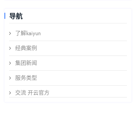
导航
了解kaiyun
经典案例
集团新闻
服务类型
交流 开云官方