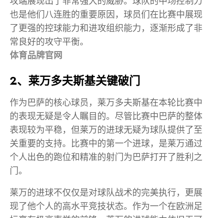
攻端展现出了非常强大的威胁。球队的中场控制力
也是他们八连胜的重要原因，球员们在比赛中展现
了更强的控球能力和进攻组织能力，逐渐形成了非
常良好的攻守平衡。
体育品牌官网
2、莱万多夫斯基关键破门
作为巴萨的核心球员，莱万多夫斯基在本轮比赛中
的表现无疑是令人瞩目的。尽管比赛中巴萨的整体
表现较为平稳，但莱万的进球无疑为球队提供了至
关重要的支持。比赛中的第一个进球，是莱万通过
个人出色的跑位和精准的射门为巴萨打开了胜利之
门。
莱万的进球不仅仅是对球队战术的完美执行，更展
现了他个人的高水平竞技状态。作为一个在欧洲足