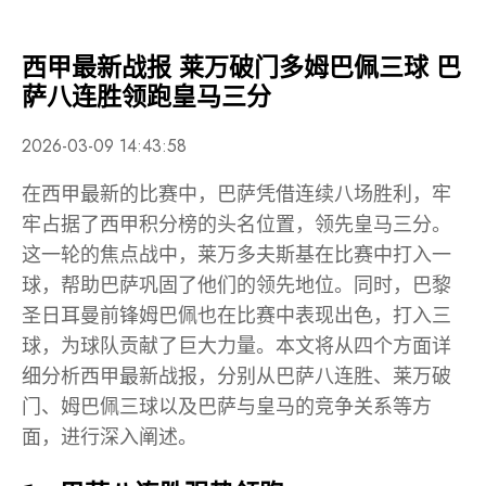
西甲最新战报 莱万破门多姆巴佩三球 巴
萨八连胜领跑皇马三分
2026-03-09 14:43:58
在西甲最新的比赛中，巴萨凭借连续八场胜利，牢
牢占据了西甲积分榜的头名位置，领先皇马三分。
这一轮的焦点战中，莱万多夫斯基在比赛中打入一
球，帮助巴萨巩固了他们的领先地位。同时，巴黎
圣日耳曼前锋姆巴佩也在比赛中表现出色，打入三
球，为球队贡献了巨大力量。本文将从四个方面详
细分析西甲最新战报，分别从巴萨八连胜、莱万破
门、姆巴佩三球以及巴萨与皇马的竞争关系等方
面，进行深入阐述。