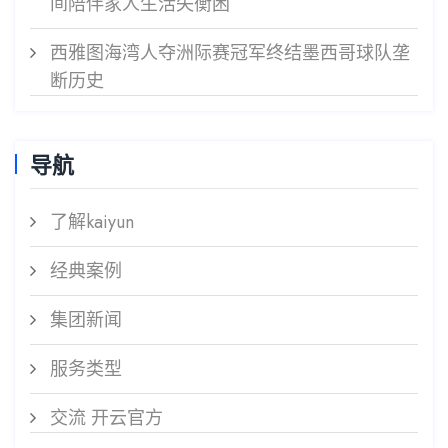
间陪伴家人生活失衡困
西雅图海湾人夺洲际赛冠军终结墨西哥球队垄
断历史
导航
了解kaiyun
经典案例
集团新闻
服务类型
交流 开云官方