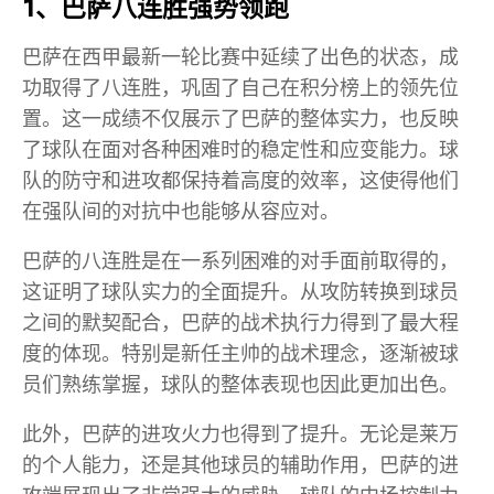
1、巴萨八连胜强势领跑
巴萨在西甲最新一轮比赛中延续了出色的状态，成
功取得了八连胜，巩固了自己在积分榜上的领先位
置。这一成绩不仅展示了巴萨的整体实力，也反映
了球队在面对各种困难时的稳定性和应变能力。球
队的防守和进攻都保持着高度的效率，这使得他们
在强队间的对抗中也能够从容应对。
巴萨的八连胜是在一系列困难的对手面前取得的，
这证明了球队实力的全面提升。从攻防转换到球员
之间的默契配合，巴萨的战术执行力得到了最大程
度的体现。特别是新任主帅的战术理念，逐渐被球
员们熟练掌握，球队的整体表现也因此更加出色。
此外，巴萨的进攻火力也得到了提升。无论是莱万
的个人能力，还是其他球员的辅助作用，巴萨的进