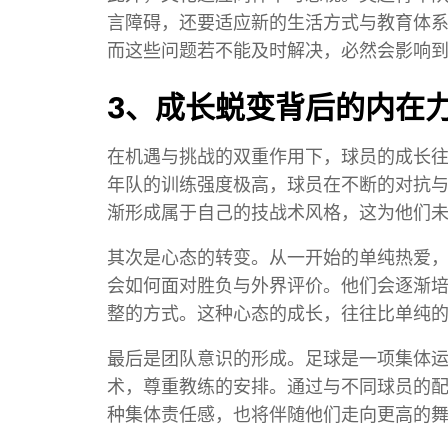
言障碍，还要适应新的生活方式与教育体
而这些问题若不能及时解决，必然会影响
3、成长蜕变背后的内在
在机遇与挑战的双重作用下，球员的成长
年队的训练强度极高，球员在不断的对抗
渐形成属于自己的技战术风格，这为他们
其次是心态的转变。从一开始的单纯热爱
会如何面对胜负与外界评价。他们会逐渐
整的方式。这种心态的成长，往往比单纯
最后是团队意识的形成。足球是一项集体
术，尊重教练的安排。通过与不同球员的
种集体责任感，也将伴随他们走向更高的