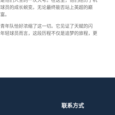
也是他们人生的一次大考。在这里，他们经历了机
业球员的成长蜕变。无论最终能否站上英超的巅
财富。
超青年队恰好浓缩了这一切。它见证了天赋的闪
于年轻球员而言，这段历程不仅是追梦的旅程，更
联系方式