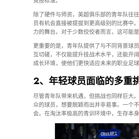
竞技标准。
除了硬件与师资，英超俱乐部的青年队往
员有机会直接被提拔到更高级别的比赛中。
力的舞台。对于少数佼佼者而言，这可能
更重要的是，青年队提供了与不同背景球
互切磋，不仅能提升技战术水平，还能开
成长环境，使他们更快适应未来的职业足
2、年轻球员面临的多重
尽管青年队带来机遇，但挑战也同样巨大
众的球员，想要脱颖而出并非易事。一个
会。在淘汰率极高的青训环境中，生存本