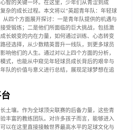
造心智的关键一环。在这里，少年们从青涩到成
复杂的成长过程。本文将以“英超青年队：年轻球
，从四个方面展开探讨：一是青年队提供的机遇与
中接受锻炼；二是他们所面临的巨大挑战，包括激
是成长蜕变的内在力量，如何通过训练、心态转变
的路径选择，从少数精英晋升一线队，到更多球员
何影响他们的人生。通过对以上四个方面的分析，
作模式，也能从中窥见年轻球员成长背后的艰辛与
青年队的价值与意义进行总结，展现足球梦想在追
平台
成长土壤。作为全球顶尖联赛的后备力量，这些青
经验丰富的教练团队。对许多孩子而言，能够进入
们可以在这里直接接触世界最高水平的足球文化与