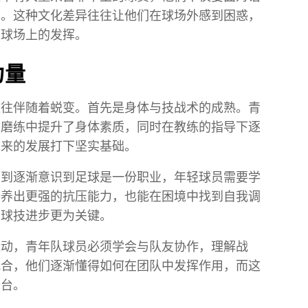
系。这种文化差异往往让他们在球场外感到困惑，
到球场上的发挥。
力量
往往伴随着蜕变。首先是身体与技战术的成熟。青
与磨练中提升了身体素质，同时在教练的指导下逐
未来的发展打下坚实基础。
，到逐渐意识到足球是一份职业，年轻球员需要学
培养出更强的抗压能力，也能在困境中找到自我调
的球技进步更为关键。
运动，青年队球员必须学会与队友协作，理解战
配合，他们逐渐懂得如何在团队中发挥作用，而这
舞台。