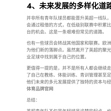
4、未来发展的多样化道
并非所有青年队球员都能晋升英超一线队
会通过租借的方式，在低级别联赛中积累
台的机会。这是一条艰难但常见的道路。
也有一些球员会转战其他国家和联赛。欧
为他们新的落脚点。虽然离开了英超的聚
业足球中找到属于自己的位置。
更值得一提的是，并不是所有人都会继续
了自己在教练、体能训练、青训管理甚至
他们未来的多元发展提供了独特的资本与
体育品牌官网
总结：