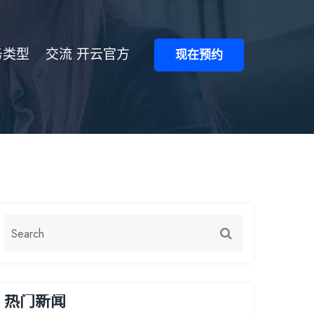
务类型
交流 开云官方
现在预约
热门新闻