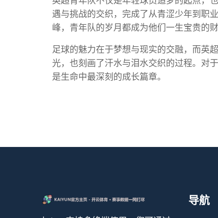
英超青年队不仅是年轻球员追梦的起点，
遇与挑战的交织，完成了从青涩少年到职
峰，青年队的岁月都成为他们一生宝贵的
足球的魅力在于梦想与现实的交融，而英
光，也刻画了汗水与泪水交织的过程。对
是生命中最深刻的成长篇章。
导航