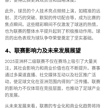
容，使得比赛更具观赏性和战略深度。
此外，球员的个人技术亮点频频上演，如精准的远
射、灵巧的突破、默契的传切配合等，成为比赛的
焦点瞬间。这些精彩瞬间不仅激发了球迷的热情，
也为联赛的整体水平提升起到了积极推动作用。球
员的出色表现为球队争夺荣誉奠定了坚实基础。
4、联赛影响力及未来发展展望
2025亚洲杯二级联赛不仅在赛场上吸引了大量关
注，其社会影响力和商业价值也在不断提升。赛事
通过多渠道直播、社交媒体互动以及社区推广活
动，使足球文化在亚洲范围内得到广泛传播。联赛
的影响力不仅体现在竞技层面，也推动了足球产业
的发展。
从未来发展来看，联赛的专业化和商业化趋势将持