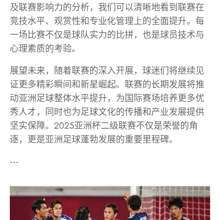
及联赛影响力的分析，我们可以清晰地看到联赛在
竞技水平、观赏性和专业化管理上的全面提升。每
一场比赛不仅是球队实力的比拼，也是球员技术与
心理素质的考验。
展望未来，随着联赛的深入开展，球迷们将继续见
证更多精彩瞬间和新星崛起。联赛的长期发展将推
动亚洲足球整体水平提升，为国际赛场培养更多优
秀人才，同时也为足球文化的传播和产业发展提供
坚实保障。2025亚洲杯二级联赛不仅是荣誉的角
逐，更是亚洲足球蓬勃发展的重要里程碑。
---