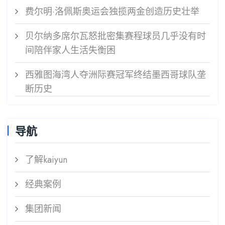
费尔明·洛佩斯奥运会独揽两金创造历史壮举
贝尔纳多席尔瓦怒批密集赛程球员几乎没有时
间陪伴家人生活失衡困
西雅图海湾人夺洲际赛冠军终结墨西哥球队垄
断历史
导航
了解kaiyun
经典案例
集团新闻