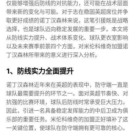
仅能够增强后防线的对抗能力，还可能在战术层面
带来新的变化与可能。对于志在稳固英超席位并争
取更好成绩的诺丁汉森林来说，这笔引援既是战略
选择，也是球队迈向稳定发展的重要一步。本文将
从防线实力提升、战术体系变化、球队更衣室影响
以及未来赛季前景四个方面，对米伦科维奇加盟诺
丁汉森林所带来的意义进行深入分析。
1、防线实力全面提升
诺丁汉森林近年来在英超的表现中，防守端一直是
球队最需要提升的环节之一。面对英超节奏快、对
抗强的比赛环境，球队后防线时常承受巨大压力。
因此，引进一名具备稳定发挥能力的中后卫成为俱
乐部的重要任务。米伦科维奇的加盟正好填补了这
一关键位置，使球队在防守端拥有更可靠的核心。