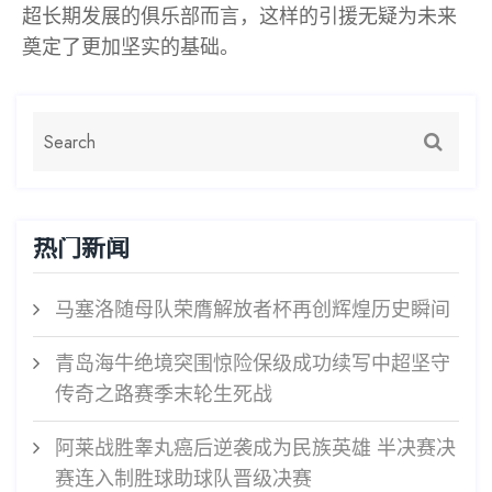
超长期发展的俱乐部而言，这样的引援无疑为未来
奠定了更加坚实的基础。
热门新闻
马塞洛随母队荣膺解放者杯再创辉煌历史瞬间
青岛海牛绝境突围惊险保级成功续写中超坚守
传奇之路赛季末轮生死战
阿莱战胜睾丸癌后逆袭成为民族英雄 半决赛决
赛连入制胜球助球队晋级决赛