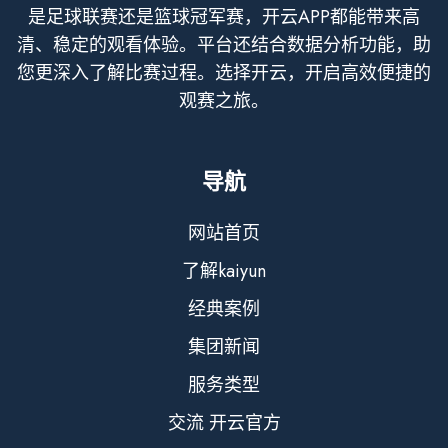
是足球联赛还是篮球冠军赛，开云APP都能带来高
清、稳定的观看体验。平台还结合数据分析功能，助
您更深入了解比赛过程。选择开云，开启高效便捷的
观赛之旅。
导航
网站首页
了解kaiyun
经典案例
集团新闻
服务类型
交流 开云官方