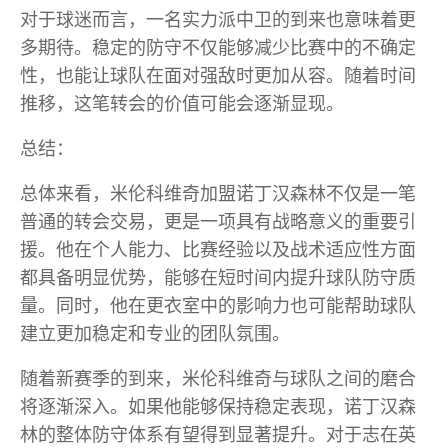
对于球迷而言，一名实力派中卫的到来也意味着更
多期待。稳定的防守不仅能够减少比赛中的不确定
性，也能让球队在面对强敌时更加从容。随着时间
推移，这笔转会的价值可能会逐渐显现。
总结：
总体来看，米伦科维奇加盟诺丁汉森林不仅是一笔
普通的转会交易，更是一项具有战略意义的重要引
援。他在个人能力、比赛经验以及战术适应性方面
都具备明显优势，能够在短时间内提升球队防守质
量。同时，他在更衣室中的影响力也可能帮助球队
建立更加稳定和专业的团队氛围。
随着新赛季的到来，米伦科维奇与球队之间的磨合
将逐渐深入。如果他能够保持稳定表现，诺丁汉森
林的整体防守体系有望得到显著提升。对于志在英