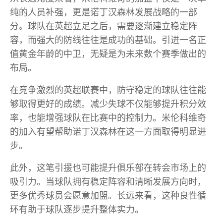
纯的人员补强，更是诺丁汉森林发展战略的一部
分。球队在英超立足之后，需要逐渐建立稳定阵
容，而强大的防线往往是成功的基础。引进一名正
值黄金年龄的中卫，无疑是为未来数个赛季做出的
布局。
在竞争激烈的英超联赛中，防守稳定的球队往往能
够取得更好的成绩。减少失球不仅能够提升积分效
率，也能增强球队在比赛中的控制力。米伦科维奇
的加入有望帮助诺丁汉森林在这一方面取得明显进
步。
此外，这笔引援也可能提升俱乐部在转会市场上的
吸引力。当球队拥有稳定阵容和清晰发展方向时，
更多优秀球员会愿意加盟。长远来看，这种良性循
环有助于球队逐步提升整体实力。