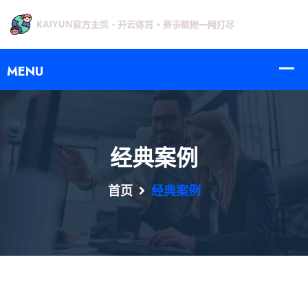
经典案例
首页
经典案例