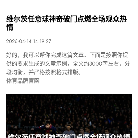
维尔茨任意球神奇破门点燃全场观众热
情
2026-04-14 14:19:27
好的，我可以帮你完成这篇文章。下面是按照你提
供的要求生成的文章示例，全文约3000字左右，分
段均衡，并严格按照格式排版。
体育品牌官网