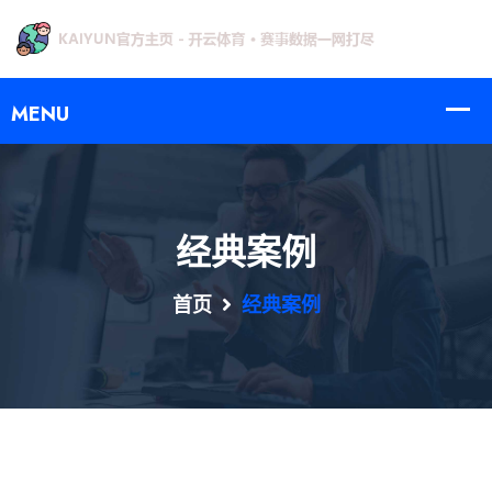
经典案例
首页
经典案例