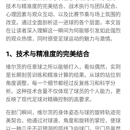
技术与精准度的完美结合、战术执行与团队配合、
心理因素与观众互动、以及比赛节奏与场上氛围的
改变。通过全面剖析这一进球的各个层面，本文旨
在让读者深入理解这一瞬间为何能够引发如此强烈
的观众热情，同时感受足球运动的魅力与激情。
1、技术与精准度的完美结合
维尔茨的任意球之所以能够打入，看似偶然，实则
是长期刻苦训练和精准计算的结果。从球的站位到
角度调整，每一个细节都经过反复练习和科学分
析。这种技术含量不仅体现了球员的个人能力，更
反映了现代足球对精确控制的高要求。
在射门瞬间，维尔茨的身体姿态与球的旋转轨迹完
美契合。他通过对球速、角度和旋转的掌控，使球
以一种几乎不可预测的弧线飞向球门。守门员虽然