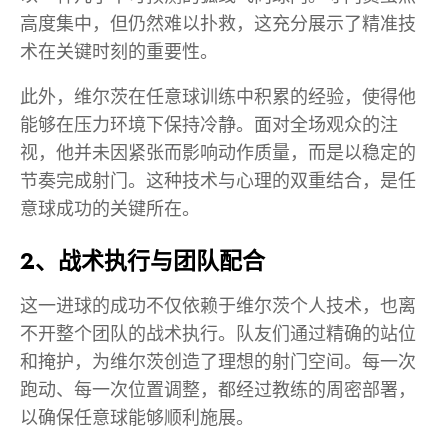
高度集中，但仍然难以扑救，这充分展示了精准技
术在关键时刻的重要性。
此外，维尔茨在任意球训练中积累的经验，使得他
能够在压力环境下保持冷静。面对全场观众的注
视，他并未因紧张而影响动作质量，而是以稳定的
节奏完成射门。这种技术与心理的双重结合，是任
意球成功的关键所在。
2、战术执行与团队配合
这一进球的成功不仅依赖于维尔茨个人技术，也离
不开整个团队的战术执行。队友们通过精确的站位
和掩护，为维尔茨创造了理想的射门空间。每一次
跑动、每一次位置调整，都经过教练的周密部署，
以确保任意球能够顺利施展。