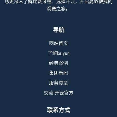
您更深入了解比赛过程。选择开云，开启高效便捷的
观赛之旅。
导航
网站首页
了解kaiyun
经典案例
集团新闻
服务类型
交流 开云官方
联系方式