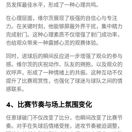
员发挥最佳水平，形成了一种心理共鸣。
在心理层面，维尔茨展现了极强的自信心与专注
力。在关键时刻，他能够屏蔽外界干扰，集中精力
完成射门。这种心理素质不仅增强了射门成功率，
也给观众带来一种震撼心灵的观赛体验。
同时，进球后的瞬间反应进一步增强了观众的参与
感。维尔茨的庆祝动作、队友的拥抱，以及观众的
欢呼声，形成了一种情绪上的共振。这种互动不仅
提升了比赛观赏性，也强化了球迷与球队之间的情
感联系。
4、比赛节奏与场上氛围变化
任意球破门不仅改变了比分，也瞬间改变了比赛节
奏。对手在失球后情绪受挫，进攻节奏被迫调整，