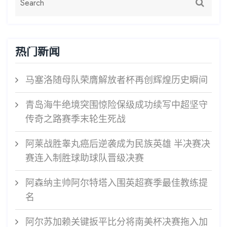
热门新闻
马塞洛随母队荣膺解放者杯再创辉煌历史瞬间
青岛海牛绝境突围惊险保级成功续写中超坚守
传奇之路赛季末轮生死战
阿莱战胜睾丸癌后逆袭成为民族英雄 半决赛决
赛连入制胜球助球队晋级决赛
阿森纳主帅阿尔特塔入围英超赛季最佳教练提
名
阿尔苏加赖关键扳平比分将南美杯决赛拖入加