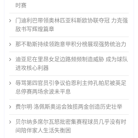
时赛
门迪利巴带领奥林匹亚科斯欧协联夺冠 力克强
敌书写辉煌篇章
那不勒斯持续领跑意甲积分榜展现强势统治力
迪亚尼在里昂女足边路频频制造威胁 成为球队
进攻核心利器
辱骂第四官员引争议伯恩利主帅孔帕尼被英足
总停赛两场余波未平息
费尔明·洛佩斯奥运会独揽两金创造历史壮举
贝尔纳多席尔瓦怒批密集赛程球员几乎没有时
间陪伴家人生活失衡困