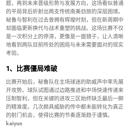
题，再到未来晋级形势与发展方向，这场看似普通
的平局背后折射出两支传统南美劲旅的深层困境。
秘鲁与智利在过去曾拥有辉煌时刻，但在新周期中
却面临更新换代与战术重塑的挑战。这场比赛不仅
是一次积分上的停滞，更像是一面镜子，让人清晰
地看到两队目前所处的困局与未来需要面对的现实
考验。
1、比赛僵局难破
比赛开始后，秘鲁队在主场球迷的助威声中率先展
开攻势。球队试图通过边路推进和中场快速传递来
压制智利，但在关键的进攻三区始终缺乏最后一脚
的精准度。几次颇具威胁的传中都未能转化为真正
的射门机会，使得比赛的节奏逐渐趋于谨慎。
kaiyun