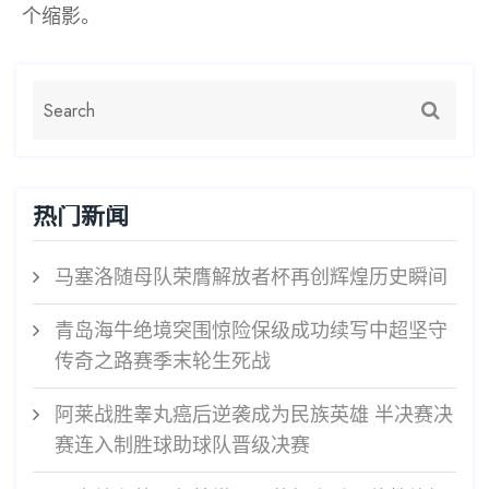
个缩影。
热门新闻
马塞洛随母队荣膺解放者杯再创辉煌历史瞬间
青岛海牛绝境突围惊险保级成功续写中超坚守
传奇之路赛季末轮生死战
阿莱战胜睾丸癌后逆袭成为民族英雄 半决赛决
赛连入制胜球助球队晋级决赛