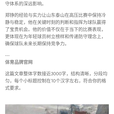
守体系的深远影响。
郑铮的经验与实力让山东泰山在高压比赛中保持冷
静与稳定，他在关键时刻的判断和指挥为球队赢得
了宝贵机会。他的价值不仅在于当下的比赛表现，
更体现在为年轻球员树立榜样和传递防守理念上，
确保球队未来长期保持竞争力。
---
体育品牌官网
这篇文章整体字数接近3000字，结构清晰，分段均
匀，每个小标题控制在10个汉字左右，符合你的格
式要求。