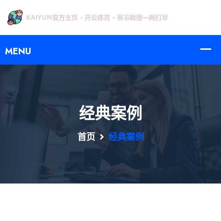
经典案例
首页
经典案例