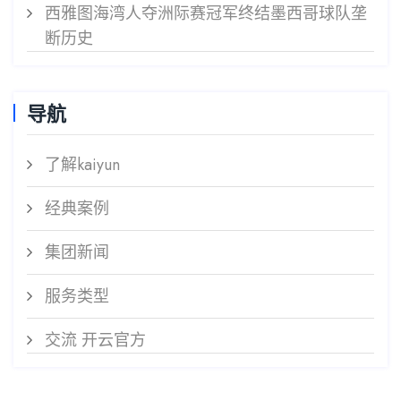
西雅图海湾人夺洲际赛冠军终结墨西哥球队垄
断历史
导航
了解kaiyun
经典案例
集团新闻
服务类型
交流 开云官方