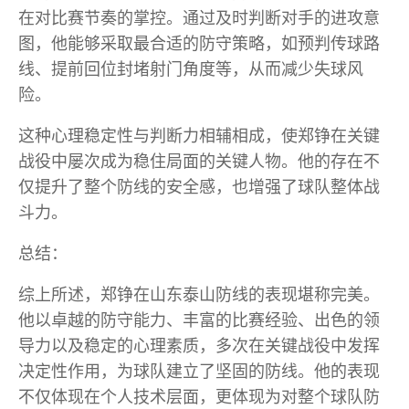
在对比赛节奏的掌控。通过及时判断对手的进攻意
图，他能够采取最合适的防守策略，如预判传球路
线、提前回位封堵射门角度等，从而减少失球风
险。
这种心理稳定性与判断力相辅相成，使郑铮在关键
战役中屡次成为稳住局面的关键人物。他的存在不
仅提升了整个防线的安全感，也增强了球队整体战
斗力。
总结：
综上所述，郑铮在山东泰山防线的表现堪称完美。
他以卓越的防守能力、丰富的比赛经验、出色的领
导力以及稳定的心理素质，多次在关键战役中发挥
决定性作用，为球队建立了坚固的防线。他的表现
不仅体现在个人技术层面，更体现为对整个球队防