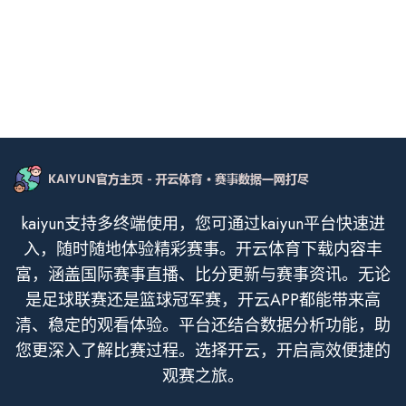
kaiyun支持多终端使用，您可通过kaiyun平台快速进
入，随时随地体验精彩赛事。开云体育下载内容丰
富，涵盖国际赛事直播、比分更新与赛事资讯。无论
是足球联赛还是篮球冠军赛，开云APP都能带来高
清、稳定的观看体验。平台还结合数据分析功能，助
您更深入了解比赛过程。选择开云，开启高效便捷的
观赛之旅。