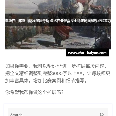
如果你需要，我可以帮你**进一步扩展每段内容，
把全文精细调整到完整3000字以上**，让每段都更
加丰富具体，增加比赛案例和细节描写。
你希望我帮你做这个扩展吗？