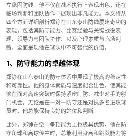
立稳固防线。他不仅在战术执行上表现出色，还在
临场判断和团队协作中展现出非凡能力。本文将从
四个方面详细剖析郑铮在山东泰山防线屡建奇功的
表现，包括其防守能力、比赛经验与关键战役表
现、领导力与团队协作、以及心理素质与临场判
断，全面呈现他在球队中不可替代的价值。
1、防守能力的卓越体现
郑铮在山东泰山的防守体系中展现了极高的稳定性
和可靠性。他的身体素质与速度配合出色，使其能
够在面对高速突破时保持紧密盯防，减少对手的射
门机会。无论是在一对一防守还是对抗多名进攻球
员时，他总能保持良好的站位和判断。
此外，郑铮在空中争顶能力上也极具优势。他在防
守角球和高球传中时，总能利用身高和跳跃能力将