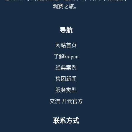
观赛之旅。
导航
网站首页
了解kaiyun
经典案例
集团新闻
服务类型
交流 开云官方
联系方式