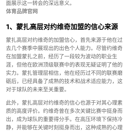
面展示这一转会的深远意义。
体育品牌官网
1、蒙扎高层对约维奇加盟的信心来源
蒙扎高层对约维奇的加盟信心，首先来源于他在过
去几个赛季中展现出的出色个人能力。尽管约维奇
在加盟蒙扎之前，经历了一段较为波动的职业生
涯，但他在欧洲顶级联赛中的表现无疑证明了他的
实力。蒙扎管理层相信，他在经历过不同的联赛磨
砺后，已经具备了成熟的技术和战术适应能力，这
对于球队的未来至关重要。
此外，蒙扎高层对约维奇的信心也源于对其心理素
质的高度评价。约维奇曾在多次关键比赛中挺身而
出，成为球队的重要得分手。在高压环境下保持冷
静，并能够在关键时刻挺身而出，这种成熟的心理