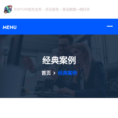
经典案例
首页
经典案例