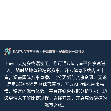
kaiyun支持多终端使用，您可通过kaiyun平台快速进
入，随时随地体验精彩赛事。开云体育下载内容丰
富，涵盖国际赛事直播、比分更新与赛事资讯。无论
是足球联赛还是篮球冠军赛，开云APP都能带来高
清、稳定的观看体验。平台还结合数据分析功能，助
您更深入了解比赛过程。选择开云，开启高效便捷的
观赛之旅。