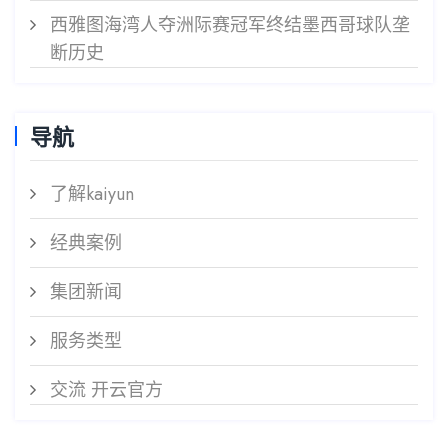
西雅图海湾人夺洲际赛冠军终结墨西哥球队垄
断历史
导航
了解kaiyun
经典案例
集团新闻
服务类型
交流 开云官方