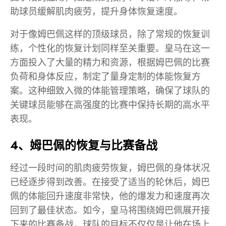
助球员缓解肌肉疲劳，提升身体恢复速度。
对于像姆巴佩这样的顶级球员，除了常规的恢复训
练，个性化的恢复计划同样至关重要。皇马在这一
方面投入了大量的精力和资源，根据姆巴佩的比赛
负荷和身体反应，制定了量身定制的体能恢复方
案。这种细致入微的体能管理策略，确保了球队的
关键球员能够在高强度的比赛中保持长期的高水平
表现。
4、姆巴佩的恢复与比赛备战
经过一段时间的肌肉疲劳恢复，姆巴佩的身体状况
已经逐步得到改善。在接受了适当的轮休后，姆巴
佩的体能回升速度非常快，他的爆发力和速度再次
回到了最佳状态。如今，皇马将围绕姆巴佩展开接
下来的比赛备战，球队的目标不仅仅是让他在场上