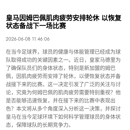
皇马因姆巴佩肌肉疲劳安排轮休 以恢复
状态备战下一场比赛
2026-06-08 11:46:06
在当今足球界，球员的健康与体能管理已经成为球
队取得成功的关键因素之一。近日，皇家马德里为
了确保队员们的身体状态，特别是新加盟的姆巴
佩，因肌肉疲劳而安排了轮休，以便恢复状态并备
战接下来的比赛。这一决定引发了广泛的关注与讨
论，究竟为何姆巴佩的肌肉疲劳需要特别重视？他
是否能够迅速恢复，并在接下来的比赛中表现出
色？本文将从多个角度深入分析这一决策，并探讨
皇马在当今足球环境下如何科学管理球员的身体状
态，保障球队的长期竞争力。