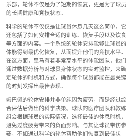
乐部，轮休不仅是为了短期的恢复，更是为了球员
的长期健康和竞技状态。
科学的轮休不仅仅是让球员休息几天这么简单，它
还包括了如何安排合适的训练、恢复手段以及饮食
等方面的内容。一个系统的轮休安排能够让球员的
体能得到最优化恢复，从而提升他们的竞技水平。
在这方面，皇马有着非常高水平的体能团队，他们
通过数据分析与对球员身体状态的实时监控，来确
定轮休的时机和方式，确保每个球员都能在最关键
的时刻发挥出最佳表现。
姆巴佩的轮休安排并非单纯因为疲劳，而是经过综
合评估后做出的科学决策。球队的医疗团队和教练
组会根据球员的实际情况，选择最佳的休息时机，
避免过度疲劳带来的负面影响。与其让球员带伤参
赛，不如通过科学的轮休帮助他们恢复到最佳状